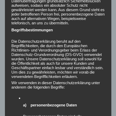
Datenübertragungen grundsätzlich Sicherheitslücken
Januar 2025
aufweisen, sodass ein absoluter Schutz nicht
Dezember 2024
gewährleistet werden kann. Aus diesem Grund steht es
jeder betroffenen Person frei, personenbezogene Daten
November 2024
auch auf alternativen Wegen, beispielsweise
Oktober 2024
telefonisch, an uns zu übermitteln.
September 2024
Begriffsbestimmungen
August 2024
Juli 2024
Die Datenschutzerklärung beruht auf den
Juni 2024
Begrifflichkeiten, die durch den Europäischen
Richtlinien- und Verordnungsgeber beim Erlass der
Mai 2024
Datenschutz-Grundverordnung (DS-GVO) verwendet
April 2024
wurden. Unsere Datenschutzerklärung soll sowohl für
die Öffentlichkeit als auch für unsere Kunden und
März 2024
Geschäftspartner einfach lesbar und verständlich sein.
Februar 2024
Um dies zu gewährleisten, möchten wir vorab die
verwendeten Begrifflichkeiten erläutern.
Januar 2024
Dezember 2023
Wir verwenden in dieser Datenschutzerklärung unter
anderem die folgenden Begriffe:
November 2023
Oktober 2023
August 2023
a) personenbezogene Daten
Juni 2023
Mai 2023