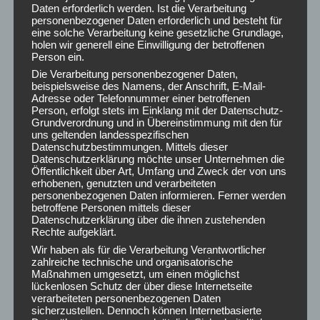
August 2026
Daten erforderlich werden. Ist die Verarbeitung
Juli 2026
personenbezogener Daten erforderlich und besteht für
eine solche Verarbeitung keine gesetzliche Grundlage,
Juni 2026
holen wir generell eine Einwilligung der betroffenen
Mai 2026
Person ein.
April 2026
Die Verarbeitung personenbezogener Daten,
März 2026
beispielsweise des Namens, der Anschrift, E-Mail-
Adresse oder Telefonnummer einer betroffenen
Februar 2026
Person, erfolgt stets im Einklang mit der Datenschutz-
Januar 2026
Grundverordnung und in Übereinstimmung mit den für
uns geltenden landesspezifischen
Dezember 2025
Datenschutzbestimmungen. Mittels dieser
November 2025
Datenschutzerklärung möchte unser Unternehmen die
Oktober 2025
Öffentlichkeit über Art, Umfang und Zweck der von uns
erhobenen, genutzten und verarbeiteten
September 2025
personenbezogenen Daten informieren. Ferner werden
August 2025
betroffene Personen mittels dieser
Datenschutzerklärung über die ihnen zustehenden
Juli 2025
Rechte aufgeklärt.
Juni 2025
Wir haben als für die Verarbeitung Verantwortlicher
Mai 2025
zahlreiche technische und organisatorische
Maßnahmen umgesetzt, um einen möglichst
April 2025
lückenlosen Schutz der über diese Internetseite
März 2025
verarbeiteten personenbezogenen Daten
Februar 2025
sicherzustellen. Dennoch können Internetbasierte