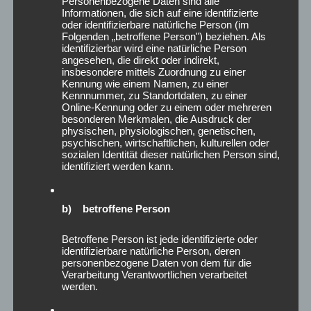
Personenbezogene Daten sind alle
April 2023
Informationen, die sich auf eine identifizierte
oder identifizierbare natürliche Person (im
Februar 2023
Folgenden „betroffene Person") beziehen. Als
Januar 2023
identifizierbar wird eine natürliche Person
angesehen, die direkt oder indirekt,
Dezember 2022
insbesondere mittels Zuordnung zu einer
August 2022
Kennung wie einem Namen, zu einer
Juli 2022
Kennnummer, zu Standortdaten, zu einer
Online-Kennung oder zu einem oder mehreren
Juni 2022
besonderen Merkmalen, die Ausdruck der
Mai 2022
physischen, physiologischen, genetischen,
psychischen, wirtschaftlichen, kulturellen oder
März 2022
sozialen Identität dieser natürlichen Person sind,
Januar 2022
identifiziert werden kann.
Dezember 2021
Oktober 2021
b) betroffene Person
September 2021
August 2021
Betroffene Person ist jede identifizierte oder
Juli 2021
identifizierbare natürliche Person, deren
Mai 2021
personenbezogene Daten von dem für die
Verarbeitung Verantwortlichen verarbeitet
April 2021
werden.
März 2021