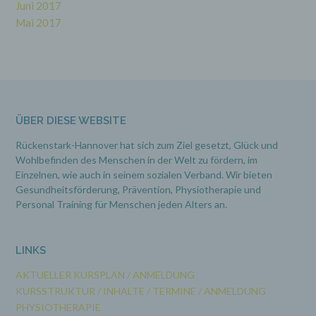
Juni 2017
e) Profiling
Mai 2017
Profiling ist jede Art der automatisierten
Verarbeitung personenbezogener Daten, die
darin besteht, dass diese personenbezogenen
Daten verwendet werden, um bestimmte
persönliche Aspekte, die sich auf eine natürliche
Person beziehen, zu bewerten, insbesondere,
ÜBER DIESE WEBSITE
um Aspekte bezüglich Arbeitsleistung,
wirtschaftlicher Lage, Gesundheit, persönlicher
Vorlieben, Interessen, Zuverlässigkeit,
Rückenstark-Hannover hat sich zum Ziel gesetzt, Glück und
Verhalten, Aufenthaltsort oder Ortswechsel
Wohlbefinden des Menschen in der Welt zu fördern, im
dieser natürlichen Person zu analysieren oder
Einzelnen, wie auch in seinem sozialen Verband. Wir bieten
vorherzusagen.
Gesundheitsförderung, Prävention,
Physiotherapie und
Personal Training für Menschen jeden Alters an.
f) Pseudonymisierung
LINKS
Pseudonymisierung ist die Verarbeitung
personenbezogener Daten in einer Weise, auf
AKTUELLER KURSPLAN / ANMELDUNG
welche die personenbezogenen Daten ohne
Hinzuziehung zusätzlicher Informationen nicht
KURSSTRUKTUR / INHALTE / TERMINE / ANMELDUNG
mehr einer spezifischen betroffenen Person
PHYSIOTHERAPIE
zugeordnet werden können, sofern diese