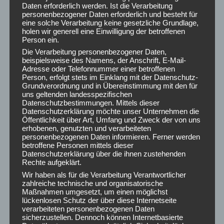
August 2026
Daten erforderlich werden. Ist die Verarbeitung
Juli 2026
personenbezogener Daten erforderlich und besteht für
eine solche Verarbeitung keine gesetzliche Grundlage,
Juni 2026
holen wir generell eine Einwilligung der betroffenen
Mai 2026
Person ein.
April 2026
Die Verarbeitung personenbezogener Daten,
März 2026
beispielsweise des Namens, der Anschrift, E-Mail-
Adresse oder Telefonnummer einer betroffenen
Februar 2026
Person, erfolgt stets im Einklang mit der Datenschutz-
Januar 2026
Grundverordnung und in Übereinstimmung mit den für
uns geltenden landesspezifischen
Dezember 2025
Datenschutzbestimmungen. Mittels dieser
November 2025
Datenschutzerklärung möchte unser Unternehmen die
Oktober 2025
Öffentlichkeit über Art, Umfang und Zweck der von uns
erhobenen, genutzten und verarbeiteten
September 2025
personenbezogenen Daten informieren. Ferner werden
August 2025
betroffene Personen mittels dieser
Datenschutzerklärung über die ihnen zustehenden
Juli 2025
Rechte aufgeklärt.
Juni 2025
Wir haben als für die Verarbeitung Verantwortlicher
Mai 2025
zahlreiche technische und organisatorische
Maßnahmen umgesetzt, um einen möglichst
April 2025
lückenlosen Schutz der über diese Internetseite
März 2025
verarbeiteten personenbezogenen Daten
Februar 2025
sicherzustellen. Dennoch können Internetbasierte