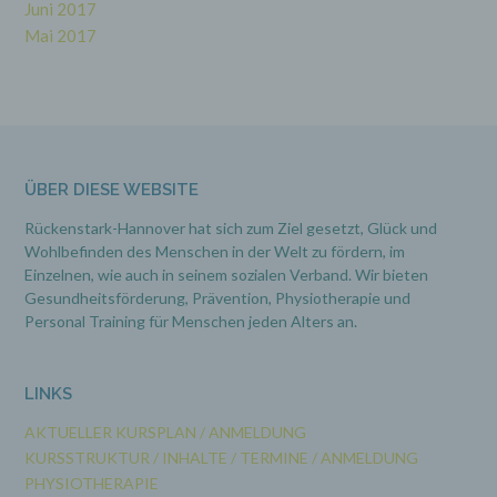
Juni 2017
e) Profiling
Mai 2017
Profiling ist jede Art der automatisierten
Verarbeitung personenbezogener Daten, die
darin besteht, dass diese personenbezogenen
Daten verwendet werden, um bestimmte
persönliche Aspekte, die sich auf eine natürliche
Person beziehen, zu bewerten, insbesondere,
ÜBER DIESE WEBSITE
um Aspekte bezüglich Arbeitsleistung,
wirtschaftlicher Lage, Gesundheit, persönlicher
Vorlieben, Interessen, Zuverlässigkeit,
Rückenstark-Hannover hat sich zum Ziel gesetzt, Glück und
Verhalten, Aufenthaltsort oder Ortswechsel
Wohlbefinden des Menschen in der Welt zu fördern, im
dieser natürlichen Person zu analysieren oder
Einzelnen, wie auch in seinem sozialen Verband. Wir bieten
vorherzusagen.
Gesundheitsförderung, Prävention,
Physiotherapie und
Personal Training für Menschen jeden Alters an.
f) Pseudonymisierung
LINKS
Pseudonymisierung ist die Verarbeitung
personenbezogener Daten in einer Weise, auf
AKTUELLER KURSPLAN / ANMELDUNG
welche die personenbezogenen Daten ohne
Hinzuziehung zusätzlicher Informationen nicht
KURSSTRUKTUR / INHALTE / TERMINE / ANMELDUNG
mehr einer spezifischen betroffenen Person
PHYSIOTHERAPIE
zugeordnet werden können, sofern diese