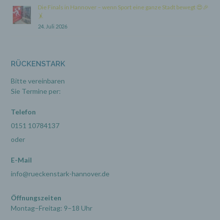
Die Finals in Hannover – wenn Sport eine ganze Stadt bewegt 😍🎉
🤸
24. Juli 2026
h) Auftragsverarbeiter
Auftragsverarbeiter ist eine natürliche oder
juristische Person, Behörde, Einrichtung oder
RÜCKENSTARK
andere Stelle, die personenbezogene Daten im
Auftrag des Verantwortlichen verarbeitet.
Bitte vereinbaren
Sie Termine per:
i) Empfänger
Telefon
0151 10784137
Empfänger ist eine natürliche oder juristische
Person, Behörde, Einrichtung oder andere
oder
Stelle, der personenbezogene Daten offengelegt
werden, unabhängig davon, ob es sich bei ihr
um einen Dritten handelt oder nicht. Behörden,
E-Mail
die im Rahmen eines bestimmten
info@rueckenstark-hannover.de
Untersuchungsauftrags nach dem Unionsrecht
oder dem Recht der Mitgliedstaaten
möglicherweise personenbezogene Daten
Öffnungszeiten
erhalten, gelten jedoch nicht als Empfänger.
Montag–Freitag: 9–18 Uhr