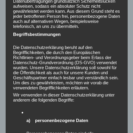
Datenübertragungen grundsätzlich Sicherheitslücken
Januar 2025
aufweisen, sodass ein absoluter Schutz nicht
Dezember 2024
gewährleistet werden kann. Aus diesem Grund steht es
jeder betroffenen Person frei, personenbezogene Daten
November 2024
auch auf alternativen Wegen, beispielsweise
Oktober 2024
telefonisch, an uns zu übermitteln.
September 2024
Begriffsbestimmungen
August 2024
Juli 2024
Die Datenschutzerklärung beruht auf den
Juni 2024
Begrifflichkeiten, die durch den Europäischen
Richtlinien- und Verordnungsgeber beim Erlass der
Mai 2024
Datenschutz-Grundverordnung (DS-GVO) verwendet
April 2024
wurden. Unsere Datenschutzerklärung soll sowohl für
die Öffentlichkeit als auch für unsere Kunden und
März 2024
Geschäftspartner einfach lesbar und verständlich sein.
Februar 2024
Um dies zu gewährleisten, möchten wir vorab die
verwendeten Begrifflichkeiten erläutern.
Januar 2024
Dezember 2023
Wir verwenden in dieser Datenschutzerklärung unter
anderem die folgenden Begriffe:
November 2023
Oktober 2023
August 2023
a) personenbezogene Daten
Juni 2023
Mai 2023