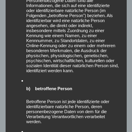
Personenbezogene Daten sind alle
April 2023
Informationen, die sich auf eine identifizierte
oder identifizierbare natürliche Person (im
Februar 2023
Folgenden „betroffene Person") beziehen. Als
Januar 2023
identifizierbar wird eine natürliche Person
angesehen, die direkt oder indirekt,
Dezember 2022
insbesondere mittels Zuordnung zu einer
August 2022
Kennung wie einem Namen, zu einer
Juli 2022
Kennnummer, zu Standortdaten, zu einer
Online-Kennung oder zu einem oder mehreren
Juni 2022
besonderen Merkmalen, die Ausdruck der
Mai 2022
physischen, physiologischen, genetischen,
psychischen, wirtschaftlichen, kulturellen oder
März 2022
sozialen Identität dieser natürlichen Person sind,
Januar 2022
identifiziert werden kann.
Dezember 2021
Oktober 2021
b) betroffene Person
September 2021
August 2021
Betroffene Person ist jede identifizierte oder
Juli 2021
identifizierbare natürliche Person, deren
Mai 2021
personenbezogene Daten von dem für die
Verarbeitung Verantwortlichen verarbeitet
April 2021
werden.
März 2021