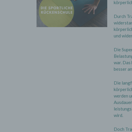
körperlic
Durch Tr
widerstan
körperlic
und wide
Die Super
Belastung
war. Das 
besser a
Die langf
körperlic
werden un
Ausdauer 
leistung
wird.
Doch Trai