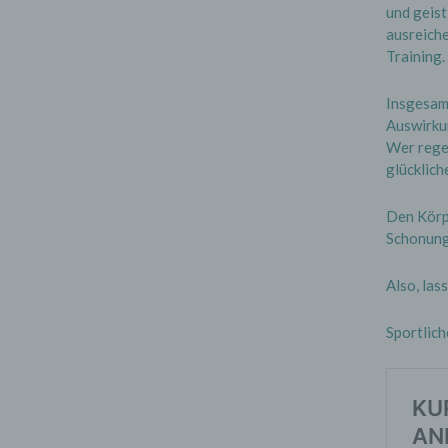
und geist
ausreich
Training.
Insgesamt
Auswirku
Wer regel
glücklich
Den Körpe
Schonung 
Also, las
Sportlic