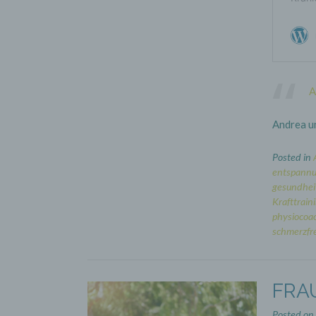
A
Andrea un
Posted in
entspannu
gesundhei
Krafttrain
physiocoa
schmerzfre
FRA
Posted on