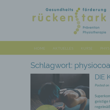
Skip
to
content
HOME
AKTUELLES
KURSE
PHYS
Schlagwort:
physioco
DIE 
Posted on
Superkomp
geistige
regelmäßi