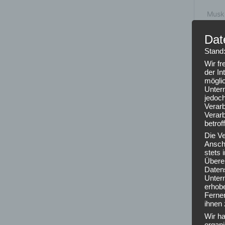
Dat
Stand
Wir f
der In
mögli
Unter
jedoch
Verarb
Verarb
betrof
Die V
Anschr
stets
Übere
Daten
Unter
erhob
Ferner
ihnen 
Wir ha
organ