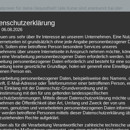
enschutzerklärung
: 06.08.2026
reuen uns sehr über Ihr Interesse an unserem Unternehmen. Eine Nu
ternetseiten ist grundsätzlich ohne jede Angabe personenbezogener 
ch. Sofern eine betroffene Person besondere Services unseres
nehmens über unsere Internetseite in Anspruch nehmen möchte, kön
 eine Verarbeitung personenbezogener Daten erforderlich werden. Ist
eitung personenbezogener Daten erforderlich und besteht für eine so
eitung keine gesetzliche Grundlage, holen wir generell eine Einwillig
fenen Person ein.
erarbeitung personenbezogener Daten, beispielsweise des Namens, 
ift, E-Mail-Adresse oder Telefonnummer einer betroffenen Person, er
 im Einklang mit der Datenschutz-Grundverordnung und in
instimmung mit den für uns geltenden landesspezifischen
schutzbestimmungen. Mittels dieser Datenschutzerklärung möchte u
nehmen die Öffentlichkeit über Art, Umfang und Zweck der von uns
enen, genutzten und verarbeiteten personenbezogenen Daten informi
 werden betroffene Personen mittels dieser Datenschutzerklärung üb
zustehenden Rechte aufgeklärt.
ben als für die Verarbeitung Verantwortlicher zahlreiche technische u
isatorische Maßnahmen umgesetzt, um einen möglichst lückenlosen