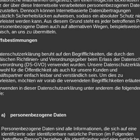
 der über diese Internetseite verarbeiteten personenbezogenen Dat
rzustellen. Dennoch können Internetbasierte Datenübertragungen
ätzlich Sicherheitslücken aufweisen, sodass ein absoluter Schutz ni
leistet werden kann. Aus diesem Grund steht es jeder betroffenen 
personenbezogene Daten auch auf alternativen Wegen, beispielsweise
nisch, an uns zu übermitteln.
ffsbestimmungen
AKTUELLES
Tagged
Anti-Stress-Kurse
,
Ausdauertraining
,
biopsychosozial
,
ngstraining
,
Faszientraining
,
fitnesshannover
,
gesundheitbrauchtfitness
,
tenschutzerklärung beruht auf den Begrifflichkeiten, die durch den
tsförderung
,
gesundheitstipps
,
gesundheitstraining
,
hannover
,
äischen Richtlinien- und Verordnungsgeber beim Erlass der Datensc
verordnung (DS-GVO) verwendet wurden. Unsere Datenschutzerklä
onstraining
,
Krafttraining
,
muskelentspannung
,
physiocoach
,
physiocoaching
owohl für die Öffentlichkeit als auch für unsere Kunden und
rapeut
,
physiotherapie
,
physiotherapiehannover
,
salutogenese
,
schmerzfrei
,
ftspartner einfach lesbar und verständlich sein. Um dies zu
ältigung
,
yogahannove
leisten, möchten wir vorab die verwendeten Begrifflichkeiten erläuter
erwenden in dieser Datenschutzerklärung unter anderem die folgende
fe:
KBILDUNGSTRAINING IN DER
EN RÜCKENSCHULE IN SEELZE
a) personenbezogene Daten
12. April 2023
Personenbezogene Daten sind alle Informationen, die sich auf eine
identifizierte oder identifizierbare natürliche Person (im Folgenden
Geburt eines Kindes steht die Frau vor neuen Herausforderungen. D
„betroffene Person") beziehen. Als identifizierbar wird eine natürliche