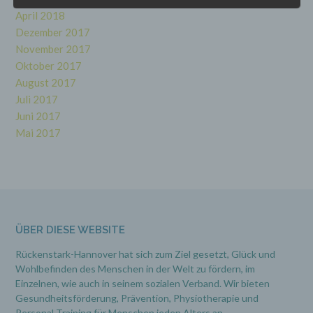
Daten mit dem Ziel, ihre künftige Verarbeitung
einzuschränken.
April 2018
Dezember 2017
November 2017
e) Profiling
Oktober 2017
August 2017
Profiling ist jede Art der automatisierten
Verarbeitung personenbezogener Daten, die
Juli 2017
darin besteht, dass diese personenbezogenen
Juni 2017
Daten verwendet werden, um bestimmte
Mai 2017
persönliche Aspekte, die sich auf eine natürliche
Person beziehen, zu bewerten, insbesondere,
um Aspekte bezüglich Arbeitsleistung,
wirtschaftlicher Lage, Gesundheit, persönlicher
Vorlieben, Interessen, Zuverlässigkeit,
Verhalten, Aufenthaltsort oder Ortswechsel
dieser natürlichen Person zu analysieren oder
vorherzusagen.
ÜBER DIESE WEBSITE
Rückenstark-Hannover hat sich zum Ziel gesetzt, Glück und
f) Pseudonymisierung
Wohlbefinden des Menschen in der Welt zu fördern, im
Einzelnen, wie auch in seinem sozialen Verband. Wir bieten
Pseudonymisierung ist die Verarbeitung
Gesundheitsförderung, Prävention,
Physiotherapie und
personenbezogener Daten in einer Weise, auf
Personal Training für Menschen jeden Alters an.