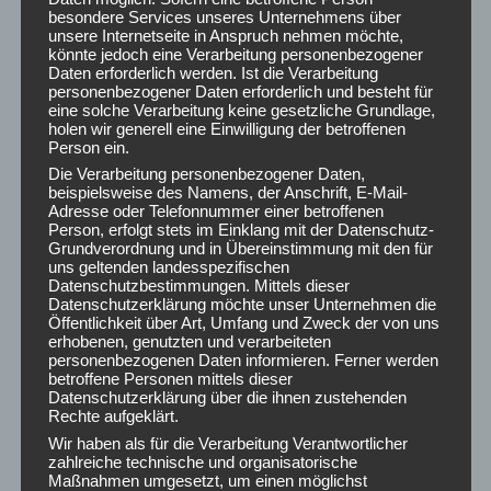
für uns.“ 🛀🌤️🌱😎
besondere Services unseres Unternehmens über
unsere Internetseite in Anspruch nehmen möchte,
könnte jedoch eine Verarbeitung personenbezogener
Daten erforderlich werden. Ist die Verarbeitung
personenbezogener Daten erforderlich und besteht für
eine solche Verarbeitung keine gesetzliche Grundlage,
holen wir generell eine Einwilligung der betroffenen
ARCHIV
Person ein.
August 2026
Die Verarbeitung personenbezogener Daten,
beispielsweise des Namens, der Anschrift, E-Mail-
Juli 2026
Adresse oder Telefonnummer einer betroffenen
Juni 2026
Person, erfolgt stets im Einklang mit der Datenschutz-
Grundverordnung und in Übereinstimmung mit den für
Mai 2026
uns geltenden landesspezifischen
April 2026
Datenschutzbestimmungen. Mittels dieser
März 2026
Datenschutzerklärung möchte unser Unternehmen die
Öffentlichkeit über Art, Umfang und Zweck der von uns
Februar 2026
erhobenen, genutzten und verarbeiteten
Januar 2026
personenbezogenen Daten informieren. Ferner werden
betroffene Personen mittels dieser
Dezember 2025
Datenschutzerklärung über die ihnen zustehenden
November 2025
Rechte aufgeklärt.
Oktober 2025
Wir haben als für die Verarbeitung Verantwortlicher
zahlreiche technische und organisatorische
September 2025
Maßnahmen umgesetzt, um einen möglichst
August 2025