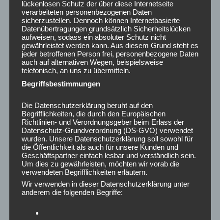
lückenlosen Schutz der über diese Internetseite
Juli 2025
verarbeiteten personenbezogenen Daten
sicherzustellen. Dennoch können Internetbasierte
Juni 2025
Datenübertragungen grundsätzlich Sicherheitslücken
Mai 2025
aufweisen, sodass ein absoluter Schutz nicht
gewährleistet werden kann. Aus diesem Grund steht es
April 2025
jeder betroffenen Person frei, personenbezogene Daten
März 2025
auch auf alternativen Wegen, beispielsweise
Februar 2025
telefonisch, an uns zu übermitteln.
Januar 2025
Begriffsbestimmungen
Dezember 2024
November 2024
Die Datenschutzerklärung beruht auf den
Begrifflichkeiten, die durch den Europäischen
Oktober 2024
Richtlinien- und Verordnungsgeber beim Erlass der
September 2024
Datenschutz-Grundverordnung (DS-GVO) verwendet
wurden. Unsere Datenschutzerklärung soll sowohl für
August 2024
die Öffentlichkeit als auch für unsere Kunden und
Juli 2024
Geschäftspartner einfach lesbar und verständlich sein.
Um dies zu gewährleisten, möchten wir vorab die
Juni 2024
verwendeten Begrifflichkeiten erläutern.
Mai 2024
Wir verwenden in dieser Datenschutzerklärung unter
April 2024
anderem die folgenden Begriffe:
März 2024
Februar 2024