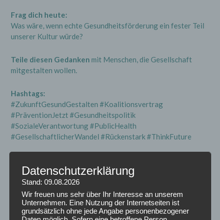
Frag dich heute:
Was wäre, wenn echte Gesundheitsförderung ein fester Teil
unserer Kultur würde?
Teile diesen Gedanken
mit Menschen, die Gesellschaft
mitgestalten wollen.
Hashtags:
#ZukunftGesundGestalten #Koalitionsvertrag
#PräventionJetzt #Gesundheitspolitik
#SozialeVerantwortung #PublicHealth
#GesellschaftlicherWandel #Rückenstark #ThinkFuture
Posted in
AKTUELLES
Datenschutzerklärung
Stand: 09.08.2026
Wir freuen uns sehr über Ihr Interesse an unserem
Post
←
„Sonntag ist Zeit für
Vertrauen ist Prävention 💙
Unternehmen. Eine Nutzung der Internetseiten ist
navigation
Zukunft. Prävention ist Zeit
🤍
→
grundsätzlich ohne jede Angabe personenbezogener
Daten möglich. Sofern eine betroffene Person