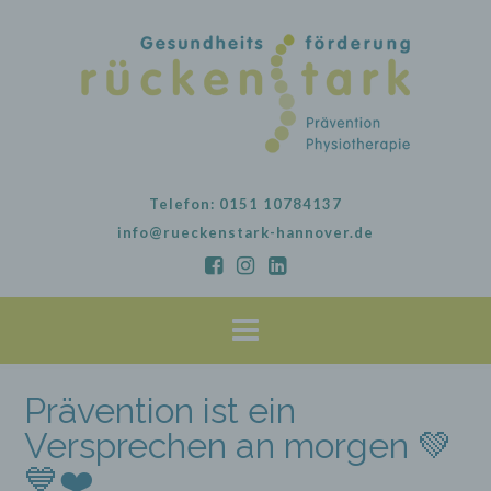
Skip
to
content
Telefon: 0151 10784137
info@rueckenstark-hannover.de
Prävention ist ein
Versprechen an morgen 💚
💙❤️