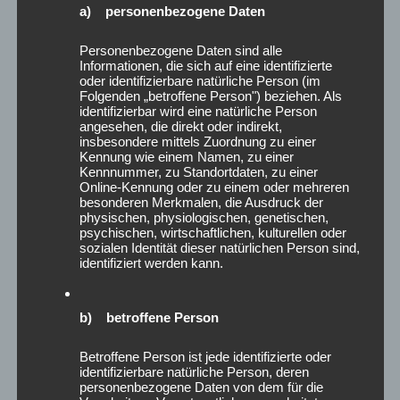
Januar 2024
a) personenbezogene Daten
Dezember 2023
November 2023
Personenbezogene Daten sind alle
Informationen, die sich auf eine identifizierte
Oktober 2023
oder identifizierbare natürliche Person (im
August 2023
Folgenden „betroffene Person") beziehen. Als
identifizierbar wird eine natürliche Person
Juni 2023
angesehen, die direkt oder indirekt,
Mai 2023
insbesondere mittels Zuordnung zu einer
April 2023
Kennung wie einem Namen, zu einer
Kennnummer, zu Standortdaten, zu einer
Februar 2023
Online-Kennung oder zu einem oder mehreren
Januar 2023
besonderen Merkmalen, die Ausdruck der
physischen, physiologischen, genetischen,
Dezember 2022
psychischen, wirtschaftlichen, kulturellen oder
August 2022
sozialen Identität dieser natürlichen Person sind,
Juli 2022
identifiziert werden kann.
Juni 2022
Mai 2022
b) betroffene Person
März 2022
Januar 2022
Betroffene Person ist jede identifizierte oder
Dezember 2021
identifizierbare natürliche Person, deren
personenbezogene Daten von dem für die
Oktober 2021