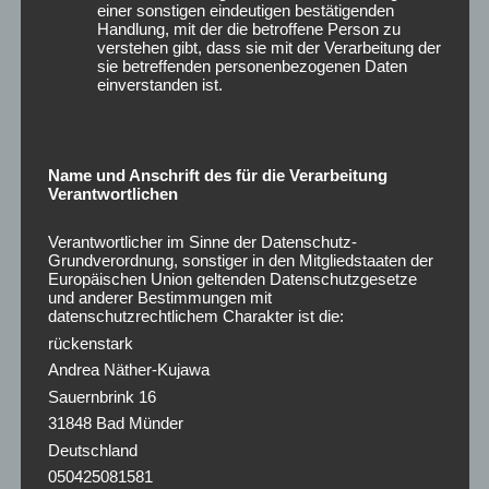
einer sonstigen eindeutigen bestätigenden
🚲🚶‍♀️🌤️
Handlung, mit der die betroffene Person zu
verstehen gibt, dass sie mit der Verarbeitung der
Posted on
11. Juni 2025
sie betreffenden personenbezogenen Daten
einverstanden ist.
Pfingsten in Hannover: Regenbogenfahnen, bunte Stimmen,
volle Seen, frischer Wind.
Ich habe mich treiben lassen – mit dem Rad, zu Fuß, mit
Name und Anschrift des für die Verarbeitung
offenen Augen.
Verantwortlichen
Und gesehen:
Vielfalt ist mehr als ein Thema – sie ist
Verantwortlicher im Sinne der Datenschutz-
gelebter Alltag.
Grundverordnung, sonstiger in den Mitgliedstaaten der
Europäischen Union geltenden Datenschutzgesetze
und anderer Bestimmungen mit
Ob beim Stadtfest, am Maschsee oder im Verein:
datenschutzrechtlichem Charakter ist die:
Wir sind viele. Wir sind verschieden. Und das ist unsere
rückenstark
Stärke.
Andrea Näther-Kujawa
Sauernbrink 16
Auch in der Gesundheitsförderung.
31848 Bad Münder
Deutschland
Vielfalt endet nicht bei Geschlecht oder Herkunft – wie
050425081581
gut kennst du die anderen Dimensionen?