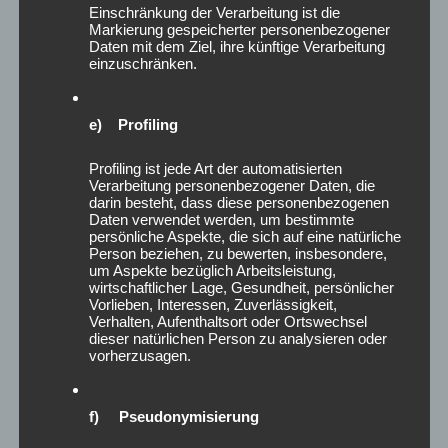
Gemeinschaft zeigt sich auch in Anerkennung – und in der
Einschränkung der Verarbeitung ist die
Vorfreude auf neue, gemeinsame Wege.
Markierung gespeicherter personenbezogener
Wir gehen sie. Empowered by Women.
Daten mit dem Ziel, ihre künftige Verarbeitung
einzuschränken.
#BGM #Gesundheitsförderung #Antonovsky #Salutogenese
#Empowerment #SportimQuartier #BunteZebras
e) Profiling
#TSVViktoriaLinden #SVODIN #Rugby #Korbball
#125JahreTSV #MuskelnFürAlle #Breitensport
Profiling ist jede Art der automatisierten
#TrainerinnenPower #TraditionUndModerne #Teamwork
Verarbeitung personenbezogener Daten, die
#ZusammenWachsen #VielfaltImSport
darin besteht, dass diese personenbezogenen
Daten verwendet werden, um bestimmte
persönliche Aspekte, die sich auf eine natürliche
Posted in
AKTUELLES
Person beziehen, zu bewerten, insbesondere,
um Aspekte bezüglich Arbeitsleistung,
wirtschaftlicher Lage, Gesundheit, persönlicher
Vorlieben, Interessen, Zuverlässigkeit,
Verhalten, Aufenthaltsort oder Ortswechsel
dieser natürlichen Person zu analysieren oder
vorherzusagen.
f) Pseudonymisierung