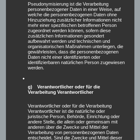
Pseudonymisierung ist die Verarbeitung
personenbezogener Daten in einer Weise, auf
welche die personenbezogenen Daten ohne
Hinzuziehung zusätzlicher Informationen nicht
mehr einer spezifischen betroffenen Person
zugeordnet werden können, sofern diese
zusätzlichen Informationen gesondert
aufbewahrt werden und technischen und
organisatorischen Maßnahmen unterliegen, die
gewährleisten, dass die personenbezogenen
Daten nicht einer identifizierten oder
identifizierbaren natürlichen Person zugewiesen
werden.
g) Verantwortlicher oder für die
Verarbeitung Verantwortlicher
Vielfalt leben, Gemeinschaft
stärken 🤝
Verantwortlicher oder für die Verarbeitung
Verantwortlicher ist die natürliche oder
Posted on
12. Juni 2025
juristische Person, Behörde, Einrichtung oder
andere Stelle, die allein oder gemeinsam mit
anderen über die Zwecke und Mittel der
Manchmal braucht es nicht viel: Ein paar bunte Stühle, ein
Verarbeitung von personenbezogenen Daten
offener Tisch – und die Bereitschaft, Vielfalt wirklich
entscheidet. Sind die Zwecke und Mittel dieser