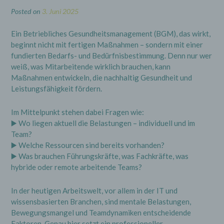
Posted on
3. Juni 2025
a) Recht auf Bestätigung
Ein Betriebliches Gesundheitsmanagement (BGM), das wirkt,
beginnt nicht mit fertigen Maßnahmen – sondern mit einer
Jede betroffene Person hat das vom
Europäischen Richtlinien- und
fundierten Bedarfs- und Bedürfnisbestimmung. Denn nur wer
Verordnungsgeber eingeräumte Recht, von dem
weiß, was Mitarbeitende wirklich brauchen, kann
für die Verarbeitung Verantwortlichen eine
Maßnahmen entwickeln, die nachhaltig Gesundheit und
Bestätigung darüber zu verlangen, ob sie
betreffende personenbezogene Daten
Leistungsfähigkeit fördern.
verarbeitet werden. Möchte eine betroffene
Person dieses Bestätigungsrecht in Anspruch
Im Mittelpunkt stehen dabei Fragen wie:
nehmen, kann sie sich hierzu jederzeit an einen
Mitarbeiter des für die Verarbeitung
▶️ Wo liegen aktuell die Belastungen – individuell und im
Verantwortlichen wenden.
Team?
▶️ Welche Ressourcen sind bereits vorhanden?
▶️ Was brauchen Führungskräfte, was Fachkräfte, was
b) Recht auf Auskunft
hybride oder remote arbeitende Teams?
Jede von der Verarbeitung personenbezogener
In der heutigen Arbeitswelt, vor allem in der IT und
Daten betroffene Person hat das vom
Europäischen Richtlinien- und
wissensbasierten Branchen, sind mentale Belastungen,
Verordnungsgeber gewährte Recht, jederzeit
Bewegungsmangel und Teamdynamiken entscheidende
von dem für die Verarbeitung Verantwortlichen
Faktoren. Genau hier setzt ein professioneller