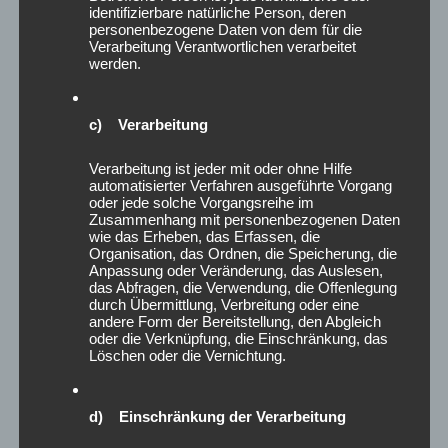
Dieses Wochenende hatte die Antwort parat: Mit einem
identifizierbare natürliche Person, deren
Strategietag zur Verknüpfung bisheriger Vereinsangebote
personenbezogene Daten von dem für die
mit unserem aktuellen Projekt
„Mein Nachbar, der Sportverein
Verarbeitung Verantwortlichen verarbeitet
werden.
– Muskeln für Alle“
beim TSV Victoria Linden 🦓 trafen sich
engagierte Trainerinnen, um über die Zukunft unserer neuen
Gesundheitssportabteilung proaktiv nachzudenken.
c) Verarbeitung
Wissenschaftlich fundiert, mit Herz und Hirn, und immer
verbunden mit dem, was Menschen wirklich brauchen: Sinn,
Verarbeitung ist jeder mit oder ohne Hilfe
Orientierung und Unterstützung im Alltag.
automatisierter Verfahren ausgeführte Vorgang
oder jede solche Vorgangsreihe im
Zusammenhang mit personenbezogenen Daten
Im Zentrum: Das bio-psycho-soziale Modell der
wie das Erheben, das Erfassen, die
Gesundheitsbildung nach Aaron Antonovsky. Gesundheit ist
Organisation, das Ordnen, die Speicherung, die
kein Zustand, sondern ein Prozess – und genau hier setzen
Anpassung oder Veränderung, das Auslesen,
das Abfragen, die Verwendung, die Offenlegung
wir an. Bewegung, Begegnung, Bildung: Wir machen Sport im
durch Übermittlung, Verbreitung oder eine
Quartier erlebbar und zugänglich – für alle Altersgruppen,
andere Form der Bereitstellung, den Abgleich
unabhängig von Herkunft, Fähigkeiten oder sozialem Status.
oder die Verknüpfung, die Einschränkung, das
Löschen oder die Vernichtung.
Und dann war da noch an diesem Wochenende : Die
Saisonabschlussfeier mit dem SV Odin, bei der ich für meine
d) Einschränkung der Verarbeitung
Arbeit als Sportphysiotherapeutin geehrt wurde. ☺️