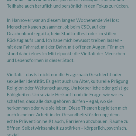
durch unsere Internetseite jederzeit mittels einer
entsprechenden Einstellung des genutzten
Teilhabe auch beruflich und persönlich in den Fokus zu rücken.
Internetbrowsers verhindern und damit der Setzung
von Cookies dauerhaft widersprechen. Ferner können
In Hannover war an diesem langen Wochenende viel los:
bereits gesetzte Cookies jederzeit über einen
Internetbrowser oder andere Softwareprogramme
Menschen kamen zusammen, ob beim CSD, auf der
gelöscht werden. Dies ist in allen gängigen
Drachenbootregatta, beim Stadtteilfest oder im stillen
Internetbrowsern möglich. Deaktiviert die betroffene
Rückzug aufs Land. Ich habe mich bewusst treiben lassen –
Person die Setzung von Cookies in dem genutzten
Internetbrowser, sind unter Umständen nicht alle
mit dem Fahrrad, mit der Bahn, mit offenen Augen. Für mich
Funktionen unserer Internetseite vollumfänglich
stand dabei eines im Mittelpunkt: die Vielfalt der Menschen
nutzbar.
und Lebensformen in dieser Stadt.
Erfassung von allgemeinen Daten und
Informationen
Vielfalt – das ist nicht nur die Frage nach Geschlecht oder
sexueller Identität. Es geht auch um Alter, kulturelle Prägung,
Die Internetseite erfasst mit jedem Aufruf der
Religion oder Weltanschauung. Um körperliche oder geistige
Internetseite durch eine betroffene Person oder ein
automatisiertes System eine Reihe von allgemeinen
Fähigkeiten. Um soziale Herkunft und die Frage, wie wir es
Daten und Informationen. Diese allgemeinen Daten und
schaffen, dass alle dazugehören dürfen – egal, wo sie
Informationen werden in den Logfiles des Servers
herkommen oder wie sie leben. Diese Themen begleiten mich
gespeichert. Erfasst werden können die (1)
auch in meiner Arbeit in der Gesundheitsförderung: denn
verwendeten Browsertypen und Versionen, (2) das
vom zugreifenden System verwendete
echte Prävention heißt auch, Barrieren abzubauen, Räume zu
Betriebssystem, (3) die Internetseite, von welcher ein
öffnen, Selbstwirksamkeit zu stärken – körperlich, psychisch,
zugreifendes System auf unsere Internetseite gelangt
sozial.
(sogenannte Referrer), (4) die Unterwebseiten, welche