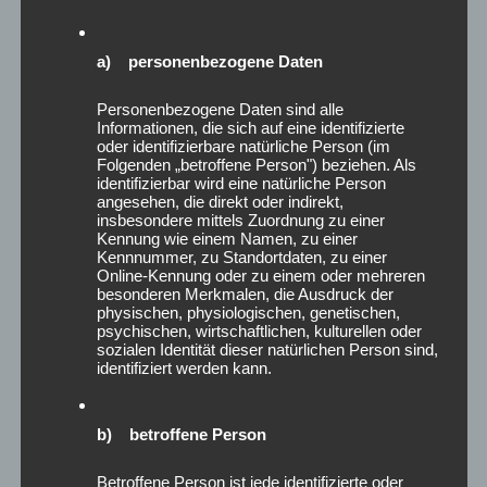
a) personenbezogene Daten
Personenbezogene Daten sind alle
Informationen, die sich auf eine identifizierte
oder identifizierbare natürliche Person (im
Folgenden „betroffene Person") beziehen. Als
identifizierbar wird eine natürliche Person
Zwischen Tradition und
angesehen, die direkt oder indirekt,
insbesondere mittels Zuordnung zu einer
Moderne – Ein Wochenende
Kennung wie einem Namen, zu einer
Kennnummer, zu Standortdaten, zu einer
für den Breitensport –
Online-Kennung oder zu einem oder mehreren
Empowered by Women 💃🦓💃🦓
besonderen Merkmalen, die Ausdruck der
physischen, physiologischen, genetischen,
💃
psychischen, wirtschaftlichen, kulturellen oder
sozialen Identität dieser natürlichen Person sind,
Posted on
17. Juni 2025
identifiziert werden kann.
Wie lässt sich Gesundheitsförderung ganzheitlich gestalten
b) betroffene Person
– und gleichzeitig Gemeinschaft stärken?
Betroffene Person ist jede identifizierte oder