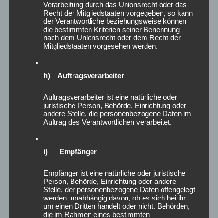
Verarbeitung durch das Unionsrecht oder das
zuzulassen.
Recht der Mitgliedstaaten vorgegeben, so kann
Unsere Gesellschaft steht vor großen Herausforderungen.
der Verantwortliche beziehungsweise können
Aber wer träumen kann, kann auch gestalten.
die bestimmten Kriterien seiner Benennung
Zukunft beginnt dort, wo Menschen unterschiedlich sein
nach dem Unionsrecht oder dem Recht der
Mitgliedstaaten vorgesehen werden.
dürfen – und trotzdem zusammenkommen.
Träumen ist auch Zukunftsplanung.
🌍🌈
h) Auftragsverarbeiter
#Vielfalt #Teilhabe #Inklusion #Zusammenhalt
Auftragsverarbeiter ist eine natürliche oder
#ZukunftGestalten #GesellschaftImWandel #Akzeptanz
juristische Person, Behörde, Einrichtung oder
andere Stelle, die personenbezogene Daten im
#Toleranz #Gemeinschaft #Gesundheitsförderung
Auftrag des Verantwortlichen verarbeitet.
#BGMinBewegung #Rückenstark
#Hannoverzeigtwasmöglichist
i) Empfänger
Posted in
AKTUELLES
Empfänger ist eine natürliche oder juristische
Person, Behörde, Einrichtung oder andere
Stelle, der personenbezogene Daten offengelegt
werden, unabhängig davon, ob es sich bei ihr
um einen Dritten handelt oder nicht. Behörden,
die im Rahmen eines bestimmten