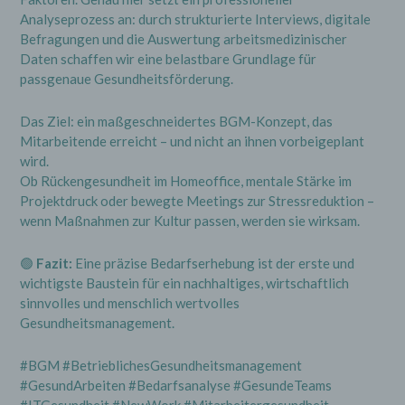
unentgeltliche Auskunft über die zu seiner
Person gespeicherten personenbezogenen
Analyseprozess an: durch strukturierte Interviews, digitale
Daten und eine Kopie dieser Auskunft zu
Befragungen und die Auswertung arbeitsmedizinischer
erhalten. Ferner hat der Europäische Richtlinien-
Daten schaffen wir eine belastbare Grundlage für
und Verordnungsgeber der betroffenen Person
passgenaue Gesundheitsförderung.
Auskunft über folgende Informationen
zugestanden:
Das Ziel: ein maßgeschneidertes BGM-Konzept, das
die Verarbeitungszwecke
Mitarbeitende erreicht – und nicht an ihnen vorbeigeplant
die Kategorien personenbezogener Daten,
wird.
die verarbeitet werden
Ob Rückengesundheit im Homeoffice, mentale Stärke im
Projektdruck oder bewegte Meetings zur Stressreduktion –
die Empfänger oder Kategorien von
Empfängern, gegenüber denen die
wenn Maßnahmen zur Kultur passen, werden sie wirksam.
personenbezogenen Daten offengelegt
worden sind oder noch offengelegt werden,
🟢
Fazit:
Eine präzise Bedarfserhebung ist der erste und
insbesondere bei Empfängern in Drittländern
oder bei internationalen Organisationen
wichtigste Baustein für ein nachhaltiges, wirtschaftlich
sinnvolles und menschlich wertvolles
falls möglich die geplante Dauer, für die die
Gesundheitsmanagement.
personenbezogenen Daten gespeichert
werden, oder, falls dies nicht möglich ist, die
Kriterien für die Festlegung dieser Dauer
#BGM #BetrieblichesGesundheitsmanagement
#GesundArbeiten #Bedarfsanalyse #GesundeTeams
das Bestehen eines Rechts auf Berichtigung
oder Löschung der sie betreffenden
#ITGesundheit #NewWork #Mitarbeitergesundheit