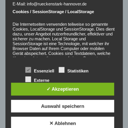
E-Mail: info@rueckenstark-hannover.de
Schreib mir eine Nachricht und teile deine Gedanken!
Cookies / SessionStorage / LocalStorage
#CSDHannover #Pfingsten2025 #Drachenboot
Die Internetseiten verwenden teilweise so genannte
#VielfaltImAlltag #HannoverBewegt #SportFürAlle
Cookies, LocalStorage und SessionStorage. Dies dient
#Gesundheitsförderung #BGM
dazu, unser Angebot nutzerfreundlicher, effektiver und
sicherer zu machen. Local Storage und
SessionStorage ist eine Technologie, mit welcher ihr
Posted in
AKTUELLES
Browser Daten auf Ihrem Computer oder mobilen
Gerät abspeichert. Cookies sind Textdateien, welche
über einen Internetbrowser auf einem Computersystem
abgelegt und gespeichert werden. Sie können die
Verwendung von Cookies, LocalStorage und
Essenziell
Statistiken
SessionStorage durch entsprechende Einstellung in
Ihrem Browser verhindern.
Externe
Zahlreiche Internetseiten und Server verwenden
Dienste
✓ Akzeptieren
Cookies. Viele Cookies enthalten eine sogenannte
Cookie-ID. Eine Cookie-ID ist eine eindeutige Kennung
des Cookies. Sie besteht aus einer Zeichenfolge, durch
welche Internetseiten und Server dem konkreten
Auswahl speichern
Internetbrowser zugeordnet werden können, in dem
das Cookie gespeichert wurde. Dies ermöglicht es den
besuchten Internetseiten und Servern, den individuellen
✕ Ablehnen
Browser der betroffenen Person von anderen