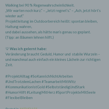
Walking bei 90 % Regenwahrscheinlichkeit.
„Wir warten noch kurz.“ – „Jetzt regnet’s.“ – „Ach, jetzt hört’s
wieder auf.“
Projektleitung im Outdoorbereich heißt: spontan bleiben,
Haltung wahren,
und dabei aussehen, als hätte man’s genau so geplant.
(Tipp: an Bäumen lehnen hilft.)
💡
Was ich gelernt habe:
Veränderung braucht Geduld, Humor und stabile Wurzeln –
und manchmal auch einfach ein kleines Lächeln zur richtigen
Zeit.
#ProjektAlltag #SoKannIchNichtArbeiten
#UndTrotzdemLachen #TeamarbeitMitWitz
#KommunikationIstGold #SelbstständigUndStark
#HumorHilft #LeitungMitHerz #SportProjekteMitSeele
#FlexibelBleiben
Posted in
AKTUELLES