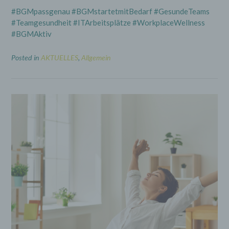
darüber, welche personenbezogenen Daten über die
#BGMpassgenau #BGMstartetmitBedarf #GesundeTeams
betroffene Person gespeichert sind. Ferner berichtigt
#Teamgesundheit #ITArbeitsplätze #WorkplaceWellness
oder löscht der für die Verarbeitung Verantwortliche
personenbezogene Daten auf Wunsch oder Hinweis
#BGMAktiv
der betroffenen Person, soweit dem keine gesetzlichen
Aufbewahrungspflichten entgegenstehen. Die
Posted in
AKTUELLES
,
Allgemein
Gesamtheit der Mitarbeiter des für die Verarbeitung
Verantwortlichen stehen der betroffenen Person in
diesem Zusammenhang als Ansprechpartner zur
Verfügung.
Kontaktmöglichkeit über die Internetseite
Die Internetseite enthält aufgrund von gesetzlichen
Vorschriften Angaben, die eine schnelle elektronische
Kontaktaufnahme zu unserem Unternehmen sowie
eine unmittelbare Kommunikation mit uns ermöglichen,
was ebenfalls eine allgemeine Adresse der
sogenannten elektronischen Post (E-Mail-Adresse)
umfasst. Sofern eine betroffene Person per E-Mail oder
über ein Kontaktformular den Kontakt mit dem für die
Verarbeitung Verantwortlichen aufnimmt, werden die
von der betroffenen Person übermittelten
personenbezogenen Daten automatisch gespeichert.
Solche auf freiwilliger Basis von einer betroffenen
Person an den für die Verarbeitung Verantwortlichen