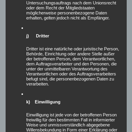
Untersuchungsauftrags nach dem Unionsrecht
oder dem Recht der Mitgliedstaaten
möglicherweise personenbezogene Daten
erhalten, gelten jedoch nicht als Empfänger.
j) Dritter
Dritter ist eine natürliche oder juristische Person,
Behörde, Einrichtung oder andere Stelle außer
der betroffenen Person, dem Verantwortlichen,
dem Auftragsverarbeiter und den Personen, die
unter der unmittelbaren Verantwortung des
Verantwortlichen oder des Auftragsverarbeiters
befugt sind, die personenbezogenen Daten zu
verarbeiten.
k) Einwilligung
Vom CSD zur
Einwilligung ist jede von der betroffenen Person
freiwillig für den bestimmten Fall in informierter
Drachenbootregatta –
Weise und unmissverständlich abgegebene
Hannover zeigt, was möglich ist
Willensbekundung in Form einer Erklärung oder