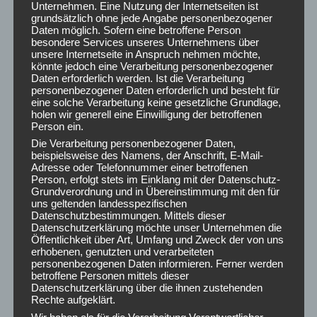
Unternehmen. Eine Nutzung der Internetseiten ist
Victoria -Linden, Fösseweg 5, 30453 Hannover
grundsätzlich ohne jede Angabe personenbezogener
Daten möglich. Sofern eine betroffene Person
besondere Services unseres Unternehmens über
Muskelstarke Senior*innen-Zebras 💪🦓 mit Hediye
unsere Internetseite in Anspruch nehmen möchte,
montags, 15.00 – 16.00 Uhr, Sporthalle Fröbelstraße,
könnte jedoch eine Verarbeitung personenbezogener
Fröbelstr. 3a, 30451 Hannover
Daten erforderlich werden. Ist die Verarbeitung
personenbezogener Daten erforderlich und besteht für
eine solche Verarbeitung keine gesetzliche Grundlage,
Krafttraining für Jugendliche 🏋️🤸🤹 mit Hediye
holen wir generell eine Einwilligung der betroffenen
mittwochs, 15.00 – 16.00 Uhr, Sporthalle Fröbelstraße,
Person ein.
Fröbelstr.3a, 30451 Hannover
Die Verarbeitung personenbezogener Daten,
beispielsweise des Namens, der Anschrift, E-Mail-
Adresse oder Telefonnummer einer betroffenen
Kampfkunst für Jugendliche 💪👦👧🏋️
Person, erfolgt stets im Einklang mit der Datenschutz-
mittwochs, 16.00 – 17.00 Uhr, Sporthalle Fröbelstr, Fröbelstr.
Grundverordnung und in Übereinstimmung mit den für
uns geltenden landesspezifischen
3a, 30451 Hannover
Datenschutzbestimmungen. Mittels dieser
Datenschutzerklärung möchte unser Unternehmen die
#Niederschwelligkeit #TeilhabeFürAlle #GesundImQuartier
Öffentlichkeit über Art, Umfang und Zweck der von uns
erhobenen, genutzten und verarbeiteten
#SportMitSinn #Gesundheitsförderung #Inklusion #BGM
personenbezogenen Daten informieren. Ferner werden
#Empowerment #StarkeVereine #MuskelnFürAlle
betroffene Personen mittels dieser
Datenschutzerklärung über die ihnen zustehenden
Rechte aufgeklärt.
Posted in
AKTUELLES
,
Allgemein