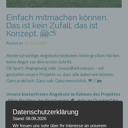
Einfach mitmachen können.
Das ist kein Zufall, das ist
Konzept. 🤗⛅
Posted on
19. Juni 2025
Niederschwellige Angebote bedeuten: keine großen Hürden,
keine Angst vor dem ersten Schritt.
Ob Sport, Begegnung oder Gesundheitswissen – wir
gestalten unsere Projekte so, dass alle dabei sein können.
Ganz praktisch. Ganz nah. Ganz menschlich. 🧡🤸‍♀️🏡
Unsere kostenfreien Angebote im Rahmen des Projektes
„Mein Nachbar, der Sportverein 🏠, aktiv im Quartier“ bis
Ende 2025
Datenschutzerklärung
Stand: 08.08.2026
Outdoortraining 🏋️🤸🤹 mit Andrea
Wir freuen uns sehr über Ihr Interesse an unserem
dienstags, 19.00 bis 20.15 Uhr auf dem Sportplatz vom TSV