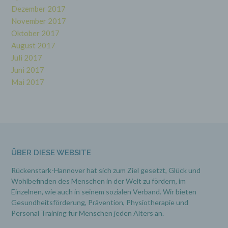
einzuschränken.
Dezember 2017
November 2017
Oktober 2017
e) Profiling
August 2017
Juli 2017
Profiling ist jede Art der automatisierten
Verarbeitung personenbezogener Daten, die
Juni 2017
darin besteht, dass diese personenbezogenen
Mai 2017
Daten verwendet werden, um bestimmte
persönliche Aspekte, die sich auf eine natürliche
Person beziehen, zu bewerten, insbesondere,
um Aspekte bezüglich Arbeitsleistung,
wirtschaftlicher Lage, Gesundheit, persönlicher
Vorlieben, Interessen, Zuverlässigkeit,
Verhalten, Aufenthaltsort oder Ortswechsel
dieser natürlichen Person zu analysieren oder
ÜBER DIESE WEBSITE
vorherzusagen.
Rückenstark-Hannover hat sich zum Ziel gesetzt, Glück und
Wohlbefinden des Menschen in der Welt zu fördern, im
f) Pseudonymisierung
Einzelnen, wie auch in seinem sozialen Verband. Wir bieten
Gesundheitsförderung, Prävention,
Physiotherapie und
Pseudonymisierung ist die Verarbeitung
Personal Training für Menschen jeden Alters an.
personenbezogener Daten in einer Weise, auf
welche die personenbezogenen Daten ohne