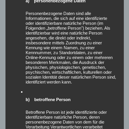
Dezember 2023
a) personenbezogene Daten
November 2023
Personenbezogene Daten sind alle
Oktober 2023
Informationen, die sich auf eine identifizierte
August 2023
oder identifizierbare natürliche Person (im
Juni 2023
Folgenden „betroffene Person") beziehen. Als
identifizierbar wird eine natürliche Person
Mai 2023
angesehen, die direkt oder indirekt,
April 2023
insbesondere mittels Zuordnung zu einer
Kennung wie einem Namen, zu einer
Februar 2023
Kennnummer, zu Standortdaten, zu einer
Januar 2023
Online-Kennung oder zu einem oder mehreren
besonderen Merkmalen, die Ausdruck der
Dezember 2022
physischen, physiologischen, genetischen,
August 2022
psychischen, wirtschaftlichen, kulturellen oder
Juli 2022
sozialen Identität dieser natürlichen Person sind,
identifiziert werden kann.
Juni 2022
Mai 2022
März 2022
b) betroffene Person
Januar 2022
Dezember 2021
Betroffene Person ist jede identifizierte oder
identifizierbare natürliche Person, deren
Oktober 2021
personenbezogene Daten von dem für die
September 2021
Verarbeitung Verantwortlichen verarbeitet