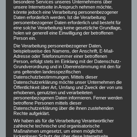
besondere Services unseres Unternehmens über
unsere Internetseite in Anspruch nehmen möchte,
könnte jedoch eine Verarbeitung personenbezogener
Daten erforderlich werden. Ist die Verarbeitung
personenbezogener Daten erforderlich und besteht für
eine solche Verarbeitung keine gesetzliche Grundlage,
ARCHIV
holen wir generell eine Einwilligung der betroffenen
Person ein.
August 2026
Die Verarbeitung personenbezogener Daten,
Juli 2026
beispielsweise des Namens, der Anschrift, E-Mail-
Juni 2026
Adresse oder Telefonnummer einer betroffenen
Person, erfolgt stets im Einklang mit der Datenschutz-
Mai 2026
Grundverordnung und in Übereinstimmung mit den für
April 2026
uns geltenden landesspezifischen
März 2026
Datenschutzbestimmungen. Mittels dieser
Datenschutzerklärung möchte unser Unternehmen die
Februar 2026
Öffentlichkeit über Art, Umfang und Zweck der von uns
Januar 2026
erhobenen, genutzten und verarbeiteten
personenbezogenen Daten informieren. Ferner werden
Dezember 2025
betroffene Personen mittels dieser
November 2025
Datenschutzerklärung über die ihnen zustehenden
Oktober 2025
Rechte aufgeklärt.
September 2025
Wir haben als für die Verarbeitung Verantwortlicher
zahlreiche technische und organisatorische
August 2025
Maßnahmen umgesetzt, um einen möglichst
Juli 2025
lückenlosen Schutz der über diese Internetseite