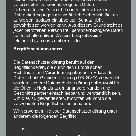
verarbeiteten personenbezogenen Daten
Juni 2025
sicherzustellen. Dennoch können Internetbasierte
Mai 2025
Datenübertragungen grundsätzlich Sicherheitslücken
April 2025
aufweisen, sodass ein absoluter Schutz nicht
gewährleistet werden kann. Aus diesem Grund steht es
März 2025
jeder betroffenen Person frei, personenbezogene Daten
Februar 2025
auch auf alternativen Wegen, beispielsweise
telefonisch, an uns zu übermitteln.
Januar 2025
Begriffsbestimmungen
Dezember 2024
November 2024
Die Datenschutzerklärung beruht auf den
Oktober 2024
Begrifflichkeiten, die durch den Europäischen
September 2024
Richtlinien- und Verordnungsgeber beim Erlass der
Datenschutz-Grundverordnung (DS-GVO) verwendet
August 2024
wurden. Unsere Datenschutzerklärung soll sowohl für
Juli 2024
die Öffentlichkeit als auch für unsere Kunden und
Juni 2024
Geschäftspartner einfach lesbar und verständlich sein.
Um dies zu gewährleisten, möchten wir vorab die
Mai 2024
verwendeten Begrifflichkeiten erläutern.
April 2024
Wir verwenden in dieser Datenschutzerklärung unter
März 2024
anderem die folgenden Begriffe:
Februar 2024
Januar 2024