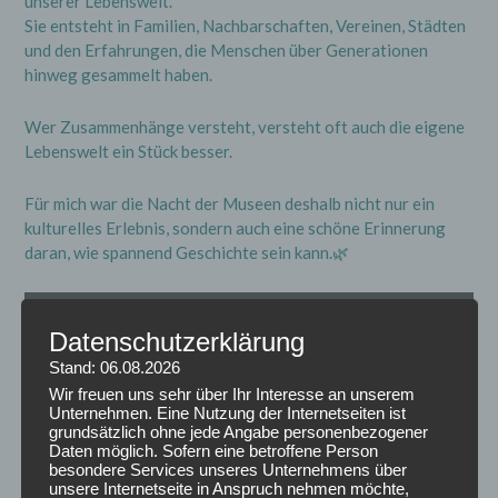
unserer Lebenswelt.
Sie entsteht in Familien, Nachbarschaften, Vereinen, Städten
und den Erfahrungen, die Menschen über Generationen
hinweg gesammelt haben.
Wer Zusammenhänge versteht, versteht oft auch die eigene
Lebenswelt ein Stück besser.
Für mich war die Nacht der Museen deshalb nicht nur ein
kulturelles Erlebnis, sondern auch eine schöne Erinnerung
daran, wie spannend Geschichte sein kann.🌿
Video-
Player
Datenschutzerklärung
Stand: 06.08.2026
Wir freuen uns sehr über Ihr Interesse an unserem
Unternehmen. Eine Nutzung der Internetseiten ist
grundsätzlich ohne jede Angabe personenbezogener
Daten möglich. Sofern eine betroffene Person
besondere Services unseres Unternehmens über
unsere Internetseite in Anspruch nehmen möchte,