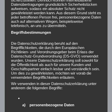
sicherzustellen. Dennoch können Internetbasierte
Datenübertragungen grundsätzlich Sicherheitslücken
aufweisen, sodass ein absoluter Schutz nicht
gewährleistet werden kann. Aus diesem Grund steht es
jeder betroffenen Person frei, personenbezogene Daten
00:00
00:28
auch auf alternativen Wegen, beispielsweise
#Prävention #BGM #Rückenstark
telefonisch, an uns zu übermitteln.
Begriffsbestimmungen
Posted in
AKTUELLES
Die Datenschutzerklärung beruht auf den
Begrifflichkeiten, die durch den Europäischen
Richtlinien- und Verordnungsgeber beim Erlass der
Post
Datenschutz-Grundverordnung (DS-GVO) verwendet
←
Was kostet fehlende
BNI Hannover: Warum mich
wurden. Unsere Datenschutzerklärung soll sowohl für
navigation
Gesundheit?
dieses Unternehmernetzwerk
die Öffentlichkeit als auch für unsere Kunden und
überrascht hat
→
Geschäftspartner einfach lesbar und verständlich sein.
Um dies zu gewährleisten, möchten wir vorab die
verwendeten Begrifflichkeiten erläutern.
Wir verwenden in dieser Datenschutzerklärung unter
anderem die folgenden Begriffe:
ARCHIV
a) personenbezogene Daten
August 2026