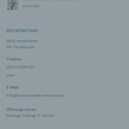
23. Juli 2026
Name und Anschrift des für die Verarbeitung
Verantwortlichen
RÜCKENSTARK
Verantwortlicher im Sinne der Datenschutz-
Bitte vereinbaren
Grundverordnung, sonstiger in den Mitgliedstaaten der
Sie Termine per:
Europäischen Union geltenden Datenschutzgesetze
und anderer Bestimmungen mit
Telefon
datenschutzrechtlichem Charakter ist die:
rückenstark
0151 10784137
Andrea Näther-Kujawa
oder
Sauernbrink 16
E-Mail
31848 Bad Münder
Deutschland
info@rueckenstark-hannover.de
050425081581
E-Mail: info@rueckenstark-hannover.de
Öffnungszeiten
Montag–Freitag: 9–18 Uhr
Cookies / SessionStorage / LocalStorage
Die Internetseiten verwenden teilweise so genannte