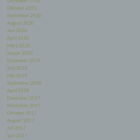
Dezember 2020
zugeordnet werden können, sofern diese
Oktober 2020
zusätzlichen Informationen gesondert
aufbewahrt werden und technischen und
September 2020
organisatorischen Maßnahmen unterliegen, die
August 2020
gewährleisten, dass die personenbezogenen
Juni 2020
Daten nicht einer identifizierten oder
identifizierbaren natürlichen Person zugewiesen
April 2020
werden.
März 2020
Januar 2020
g) Verantwortlicher oder für die
Dezember 2019
Verarbeitung Verantwortlicher
Juni 2019
Mai 2019
Verantwortlicher oder für die Verarbeitung
September 2018
Verantwortlicher ist die natürliche oder
juristische Person, Behörde, Einrichtung oder
April 2018
andere Stelle, die allein oder gemeinsam mit
Dezember 2017
anderen über die Zwecke und Mittel der
November 2017
Verarbeitung von personenbezogenen Daten
entscheidet. Sind die Zwecke und Mittel dieser
Oktober 2017
Verarbeitung durch das Unionsrecht oder das
August 2017
Recht der Mitgliedstaaten vorgegeben, so kann
der Verantwortliche beziehungsweise können
Juli 2017
die bestimmten Kriterien seiner Benennung
Juni 2017
nach dem Unionsrecht oder dem Recht der