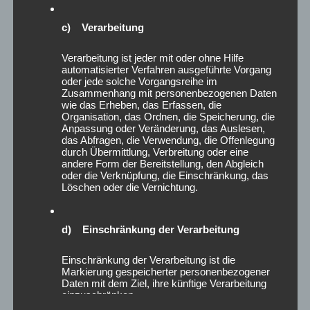
Dezember 2024
November 2024
c) Verarbeitung
Oktober 2024
September 2024
Verarbeitung ist jeder mit oder ohne Hilfe
automatisierter Verfahren ausgeführte Vorgang
August 2024
oder jede solche Vorgangsreihe im
Juli 2024
Zusammenhang mit personenbezogenen Daten
wie das Erheben, das Erfassen, die
Juni 2024
Organisation, das Ordnen, die Speicherung, die
Mai 2024
Anpassung oder Veränderung, das Auslesen,
April 2024
das Abfragen, die Verwendung, die Offenlegung
durch Übermittlung, Verbreitung oder eine
März 2024
andere Form der Bereitstellung, den Abgleich
Februar 2024
oder die Verknüpfung, die Einschränkung, das
Löschen oder die Vernichtung.
Januar 2024
Dezember 2023
November 2023
d) Einschränkung der Verarbeitung
Oktober 2023
August 2023
Einschränkung der Verarbeitung ist die
Markierung gespeicherter personenbezogener
Juni 2023
Daten mit dem Ziel, ihre künftige Verarbeitung
Mai 2023
einzuschränken.
April 2023