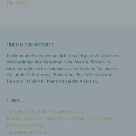
Mai 2017
Mitgliedstaaten vorgesehen werden.
h) Auftragsverarbeiter
Auftragsverarbeiter ist eine natürliche oder
juristische Person, Behörde, Einrichtung oder
ÜBER DIESE WEBSITE
andere Stelle, die personenbezogene Daten im
Auftrag des Verantwortlichen verarbeitet.
Rückenstark-Hannover hat sich zum Ziel gesetzt, Glück und
Wohlbefinden des Menschen in der Welt zu fördern, im
Einzelnen, wie auch in seinem sozialen Verband. Wir bieten
i) Empfänger
Gesundheitsförderung, Prävention,
Physiotherapie und
Personal Training für Menschen jeden Alters an.
Empfänger ist eine natürliche oder juristische
Person, Behörde, Einrichtung oder andere
Stelle, der personenbezogene Daten offengelegt
werden, unabhängig davon, ob es sich bei ihr
LINKS
um einen Dritten handelt oder nicht. Behörden,
die im Rahmen eines bestimmten
AKTUELLER KURSPLAN / ANMELDUNG
Untersuchungsauftrags nach dem Unionsrecht
oder dem Recht der Mitgliedstaaten
KURSSTRUKTUR / INHALTE / TERMINE / ANMELDUNG
möglicherweise personenbezogene Daten
PHYSIOTHERAPIE
erhalten, gelten jedoch nicht als Empfänger.
GESUNDER BETRIEB