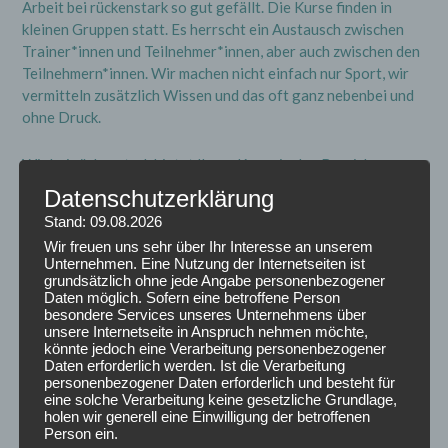
Arbeit bei rückenstark so gut gefällt. Die Kurse finden in
kleinen Gruppen statt. Es herrscht ein Austausch zwischen
Trainer*innen und Teilnehmer*innen, aber auch zwischen den
Teilnehmern*innen. Wir machen nicht einfach nur Sport, wir
vermitteln zusätzlich Wissen und das oft ganz nebenbei und
ohne Druck.
Wir bei rückenstark bietet Ihnen Kurse in den Bereichen
„neue Rückenschule“, „Rücken-Fitness“, „Gesund laufen
Datenschutzerklärung
lernen“, Autogenes Training, „Gelassen und Sicher im Stress“
Stand: 09.08.2026
& Progressive Muskelentspannung. Das Beste ist, die Kurse
Wir freuen uns sehr über Ihr Interesse an unserem
sind zertifiziert, was bedeutet: Die Krankenkasse erstattet
Unternehmen. Eine Nutzung der Internetseiten ist
Ihnen die Kosten!
grundsätzlich ohne jede Angabe personenbezogener
Daten möglich. Sofern eine betroffene Person
besondere Services unseres Unternehmens über
Ich übernehme ab Februar 2020 die Kurse „neue
unsere Internetseite in Anspruch nehmen möchte,
Rückenschule“ und „Rückenfitness“. An der „neue
könnte jedoch eine Verarbeitung personenbezogener
Rückenschule“ gefällt mir besonders, dass den
Daten erforderlich werden. Ist die Verarbeitung
personenbezogener Daten erforderlich und besteht für
Teilnehmer*innen ein grundlegendes Verständnis von
eine solche Verarbeitung keine gesetzliche Grundlage,
Bewegung und Entspannung vermittelt wird. Wir leiten die
holen wir generell eine Einwilligung der betroffenen
Teilnehmer*innen dazu an ihren Körper kennen und verstehen
Person ein.