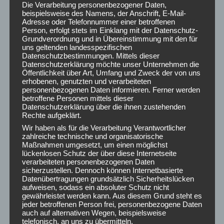
zu lernen und bieten viele Möglichkeiten für den
Die Verarbeitung personenbezogener Daten,
beispielsweise des Namens, der Anschrift, E-Mail-
Alltagstransfer. Wir gehen mit dem Konzept der „neuen
Adresse oder Telefonnummer einer betroffenen
Rückenschule“ weg von starren Regeln und Vorgaben hin zu
Person, erfolgt stets im Einklang mit der Datenschutz-
einem grundlegenden Verständnis des eigenen Körpers und
Grundverordnung und in Übereinstimmung mit den für
Hilfe zur Selbsthilfe.
uns geltenden landesspezifischen
Datenschutzbestimmungen. Mittels dieser
Datenschutzerklärung möchte unser Unternehmen die
Worauf warten Sie noch?
Öffentlichkeit über Art, Umfang und Zweck der von uns
erhobenen, genutzten und verarbeiteten
personenbezogenen Daten informieren. Ferner werden
Auf
www.rückenstark-hannover.de
finden sie alle Infos zu den
betroffene Personen mittels dieser
aktuellen Kurse und zu uns.
Datenschutzerklärung über die ihnen zustehenden
Rechte aufgeklärt.
Wir haben als für die Verarbeitung Verantwortlicher
Wir freuen uns auf Sie!
zahlreiche technische und organisatorische
Maßnahmen umgesetzt, um einen möglichst
Posted in
AKTUELLES
lückenlosen Schutz der über diese Internetseite
verarbeiteten personenbezogenen Daten
sicherzustellen. Dennoch können Internetbasierte
Datenübertragungen grundsätzlich Sicherheitslücken
aufweisen, sodass ein absoluter Schutz nicht
Post
←
Rückenstark kann nicht nur
Auf neuen Wegen
→
gewährleistet werden kann. Aus diesem Grund steht es
navigation
„Rücken“…
jeder betroffenen Person frei, personenbezogene Daten
auch auf alternativen Wegen, beispielsweise
telefonisch, an uns zu übermitteln.