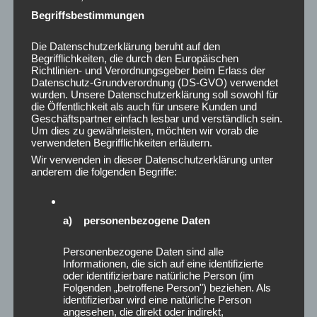
Begriffsbestimmungen
Die Datenschutzerklärung beruht auf den
ARCHIV
Begrifflichkeiten, die durch den Europäischen
Richtlinien- und Verordnungsgeber beim Erlass der
August 2026
Datenschutz-Grundverordnung (DS-GVO) verwendet
wurden. Unsere Datenschutzerklärung soll sowohl für
Juli 2026
die Öffentlichkeit als auch für unsere Kunden und
Juni 2026
Geschäftspartner einfach lesbar und verständlich sein.
Um dies zu gewährleisten, möchten wir vorab die
Mai 2026
verwendeten Begrifflichkeiten erläutern.
April 2026
Wir verwenden in dieser Datenschutzerklärung unter
März 2026
anderem die folgenden Begriffe:
Februar 2026
Januar 2026
Dezember 2025
a) personenbezogene Daten
November 2025
Oktober 2025
Personenbezogene Daten sind alle
Informationen, die sich auf eine identifizierte
September 2025
oder identifizierbare natürliche Person (im
August 2025
Folgenden „betroffene Person") beziehen. Als
identifizierbar wird eine natürliche Person
Juli 2025
angesehen, die direkt oder indirekt,