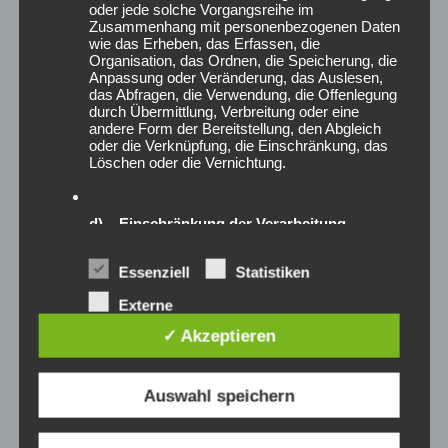
oder jede solche Vorgangsreihe im
November 2023
Zusammenhang mit personenbezogenen Daten
Oktober 2023
wie das Erheben, das Erfassen, die
August 2023
Organisation, das Ordnen, die Speicherung, die
Anpassung oder Veränderung, das Auslesen,
Juni 2023
das Abfragen, die Verwendung, die Offenlegung
Mai 2023
durch Übermittlung, Verbreitung oder eine
andere Form der Bereitstellung, den Abgleich
April 2023
oder die Verknüpfung, die Einschränkung, das
Februar 2023
Löschen oder die Vernichtung.
Januar 2023
Dezember 2022
d) Einschränkung der Verarbeitung
August 2022
Juli 2022
Einschränkung der Verarbeitung ist die
Essenziell
Statistiken
Juni 2022
Markierung gespeicherter personenbezogener
Mai 2022
Daten mit dem Ziel, ihre künftige Verarbeitung
Externe
einzuschränken.
März 2022
Dienste
✓ Akzeptieren
Januar 2022
Dezember 2021
e) Profiling
Oktober 2021
Auswahl speichern
September 2021
Profiling ist jede Art der automatisierten
Verarbeitung personenbezogener Daten, die
August 2021