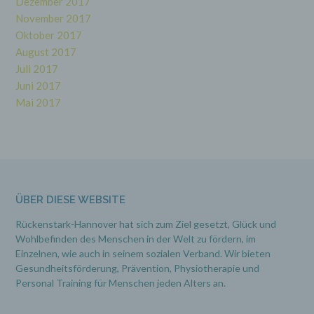
Dezember 2017
identifizierbaren natürlichen Person zugewiesen
werden.
November 2017
Oktober 2017
August 2017
g) Verantwortlicher oder für die
Juli 2017
Verarbeitung Verantwortlicher
Juni 2017
Verantwortlicher oder für die Verarbeitung
Mai 2017
Verantwortlicher ist die natürliche oder
juristische Person, Behörde, Einrichtung oder
andere Stelle, die allein oder gemeinsam mit
anderen über die Zwecke und Mittel der
Verarbeitung von personenbezogenen Daten
entscheidet. Sind die Zwecke und Mittel dieser
Verarbeitung durch das Unionsrecht oder das
Recht der Mitgliedstaaten vorgegeben, so kann
ÜBER DIESE WEBSITE
der Verantwortliche beziehungsweise können
die bestimmten Kriterien seiner Benennung
Rückenstark-Hannover hat sich zum Ziel gesetzt, Glück und
nach dem Unionsrecht oder dem Recht der
Wohlbefinden des Menschen in der Welt zu fördern, im
Mitgliedstaaten vorgesehen werden.
Einzelnen, wie auch in seinem sozialen Verband. Wir bieten
Gesundheitsförderung, Prävention,
Physiotherapie und
Personal Training für Menschen jeden Alters an.
h) Auftragsverarbeiter