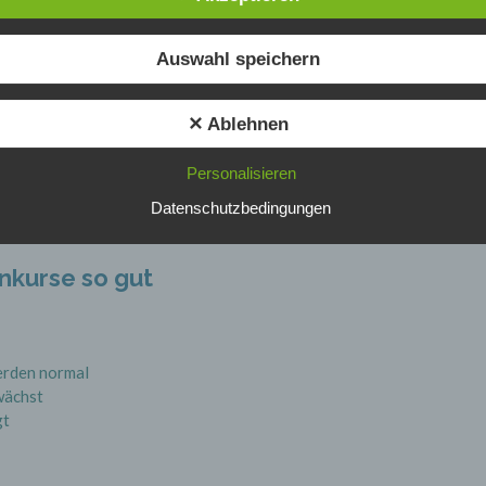
Einschränkung der Verarbeitung ist die Markierung gespeicherter
t gesund
personenbezogener Daten mit dem Ziel, ihre künftige Verarbeitung
Auswahl speichern
einzuschränken.
tiftend sind:
✕ Ablehnen
ng.
e) Profiling
Profiling ist jede Art der automatisierten Verarbeitung personenbezo
Personalisieren
n oder ungesunde Rituale (z. B. Alkohol, Überforderung) wirken dag
Daten, die darin besteht, dass diese personenbezogenen Daten ver
Datenschutzbedingungen
werden, um bestimmte persönliche Aspekte, die sich auf eine natürl
Person beziehen, zu bewerten, insbesondere, um Aspekte bezüglic
Arbeitsleistung, wirtschaftlicher Lage, Gesundheit, persönlicher Vorl
Interessen, Zuverlässigkeit, Verhalten, Aufenthaltsort oder Ortswech
nkurse so gut
dieser natürlichen Person zu analysieren oder vorherzusagen.
f) Pseudonymisierung
rden normal
wächst
Pseudonymisierung ist die Verarbeitung personenbezogener Daten i
einer Weise, auf welche die personenbezogenen Daten ohne
gt
Hinzuziehung zusätzlicher Informationen nicht mehr einer spezifisc
betroffenen Person zugeordnet werden können, sofern diese zusätz
Informationen gesondert aufbewahrt werden und technischen und