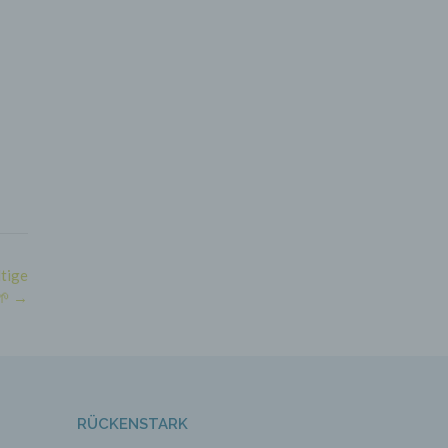
die
baren
r
ittel
ie
das
g nach
erden.
ltige
🌱
→
de,
rag
RÜCKENSTARK