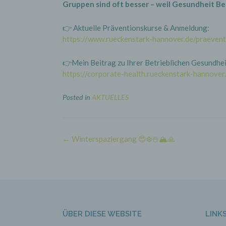
Gruppen sind oft besser – weil Gesundheit B
👉 Aktuelle Präventionskurse & Anmeldung:
https://www.rueckenstark-hannover.de/praevent
👉Mein Beitrag zu Ihrer Betrieblichen Gesundhe
https://corporate-health.rueckenstark-hannover
Posted in
AKTUELLES
Post
←
Winterspaziergang 😍❄️☃️🏔️🙏
navigation
ÜBER DIESE WEBSITE
LINK