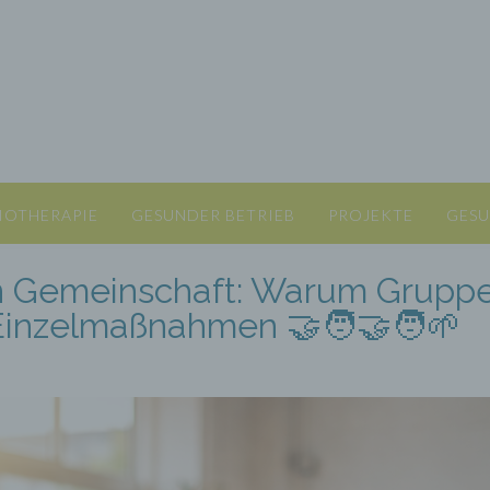
IOTHERAPIE
GESUNDER BETRIEB
PROJEKTE
GESU
in Gemeinschaft: Warum Grupp
 Einzelmaßnahmen 🤝🧑‍🤝‍🧑🌱