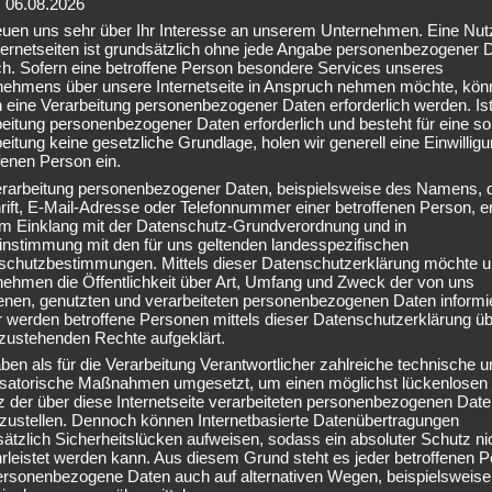
: 06.08.2026
reuen uns sehr über Ihr Interesse an unserem Unternehmen. Eine Nu
 Fitness-Rückenschule wieder ganz praktisch erlebt:
ternetseiten ist grundsätzlich ohne jede Angabe personenbezogener 
nerhalb kurzer Zeit „angekommen“ – im Kurs und miteinander. Genau d
ch. Sofern eine betroffene Person besondere Services unseres
nehmens über unsere Internetseite in Anspruch nehmen möchte, kön
 eine Verarbeitung personenbezogener Daten erforderlich werden. Ist
eitung personenbezogener Daten erforderlich und besteht für eine so
eitung keine gesetzliche Grundlage, holen wir generell eine Einwillig
fenen Person ein.
ldung so stark fördern
erarbeitung personenbezogener Daten, beispielsweise des Namens, 
ift, E-Mail-Adresse oder Telefonnummer einer betroffenen Person, er
oft nicht leisten können:
 im Einklang mit der Datenschutz-Grundverordnung und in
instimmung mit den für uns geltenden landesspezifischen
schutzbestimmungen. Mittels dieser Datenschutzerklärung möchte u
nehmen die Öffentlichkeit über Art, Umfang und Zweck der von uns
bstfürsorge oder gesunde Routinen zum Alltag gehören, übernimmt d
enen, genutzten und verarbeiteten personenbezogenen Daten informi
 werden betroffene Personen mittels dieser Datenschutzerklärung üb
zustehenden Rechte aufgeklärt.
ben als für die Verarbeitung Verantwortlicher zahlreiche technische u
isatorische Maßnahmen umgesetzt, um einen möglichst lückenlosen
 der über diese Internetseite verarbeiteten personenbezogenen Dat
erausforderungen stärken das Gefühl:
rzustellen. Dennoch können Internetbasierte Datenübertragungen
ätzlich Sicherheitslücken aufweisen, sodass ein absoluter Schutz ni
leistet werden kann. Aus diesem Grund steht es jeder betroffenen 
personenbezogene Daten auch auf alternativen Wegen, beispielsweise