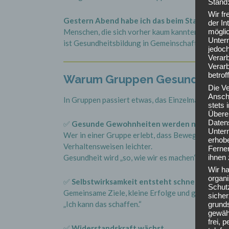
Stand
Wir f
Gestern Abend habe ich das beim Start meiner
der In
Menschen, die sich vorher kaum kannten, sind in
mögli
Unter
ist Gesundheitsbildung in Gemeinschaft.
jedoch
Verarb
Verarb
betrof
Warum Gruppen Gesundheitsbi
Die V
Anschr
In Gruppen passiert etwas, das Einzelmaßnahmen 
stets
Übere
Daten
✅
Gesunde Gewohnheiten werden normal
Unter
Wer in einer Gruppe erlebt, dass Bewegung, Sel
erhob
Verhaltensweisen leichter.
Ferner
ihnen 
Gesundheit wird „so, wie wir es machen“.
Wir ha
organ
✅
Selbstwirksamkeit entsteht schneller
Schutz
Gemeinsame Ziele, kleine Erfolge und geteilte H
siche
„Ich kann das schaffen.“
grunds
gewähr
frei, 
✅
Widerstandskraft wächst