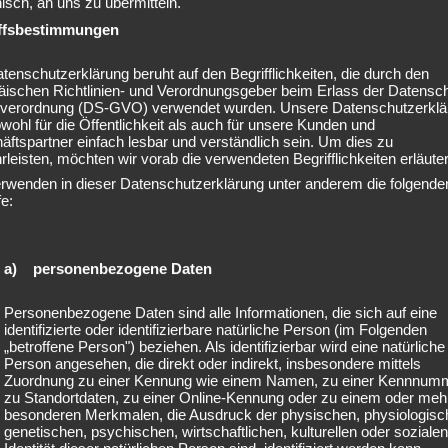
nisch, an uns zu übermitteln.
h vor Rückfällen, stärkt das emotionale Gleichgewicht und reduzie
ffsbestimmungen
tenschutzerklärung beruht auf den Begrifflichkeiten, die durch den
iger
äischen Richtlinien- und Verordnungsgeber beim Erlass der Datensc
verordnung (DS-GVO) verwendet wurden. Unsere Datenschutzerklä
die Erfahrung:
owohl für die Öffentlichkeit als auch für unsere Kunden und
ftspartner einfach lesbar und verständlich sein. Um dies zu
leisten, möchten wir vorab die verwendeten Begrifflichkeiten erläuter
chtigsten Grundlagen für langfristige Gesundheitsentwicklung.
erwenden in dieser Datenschutzerklärung unter anderem die folgende
fe:
rklich zählt
a) personenbezogene Daten
ntscheiden zwei Dinge darüber, ob eine Gruppe schnell zusammenfin
Personenbezogene Daten sind alle Informationen, die sich auf eine
identifizierte oder identifizierbare natürliche Person (im Folgenden
n
„betroffene Person") beziehen. Als identifizierbar wird eine natürliche
e kurze, lockere Vorstellungsrunde mit einer einfachen Frage wie
Person angesehen, die direkt oder indirekt, insbesondere mittels
Zuordnung zu einer Kennung wie einem Namen, zu einer Kennnum
zu Standortdaten, zu einer Online-Kennung oder zu einem oder meh
tes Wir-Gefühl.
besonderen Merkmalen, die Ausdruck der physischen, physiologisc
genetischen, psychischen, wirtschaftlichen, kulturellen oder sozialen