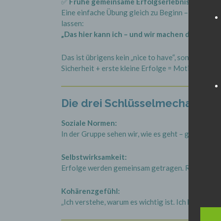
✅
Frühe gemeinsame Erfolgserlebnisse
Eine einfache Übung gleich zu Beginn – für alle 
lassen:
„Das hier kann ich – und wir machen das zusam
Das ist übrigens kein „nice to have“, sondern ec
Sicherheit + erste kleine Erfolge = Motivation + 
Die drei Schlüsselmechanism
Soziale Normen:
In der Gruppe sehen wir, wie es geht – gesunde R
Selbstwirksamkeit:
Erfolge werden gemeinsam getragen. Rückschritte
Kohärenzgefühl:
„Ich verstehe, warum es wichtig ist. Ich kann etwas 