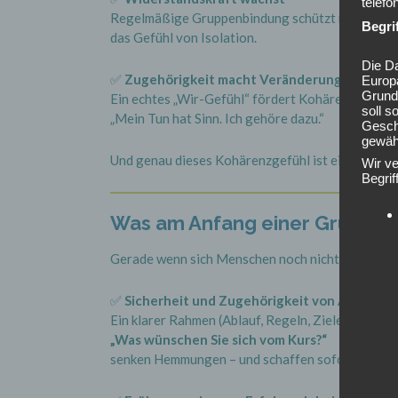
telefo
Regelmäßige Gruppenbindung schützt nachweislic
Begri
das Gefühl von Isolation.
Die Da
✅
Zugehörigkeit macht Veränderung nachhalt
Europ
Grund
Ein echtes „Wir-Gefühl“ fördert Kohärenz – also 
soll s
„Mein Tun hat Sinn. Ich gehöre dazu.“
Geschä
gewähr
Und genau dieses Kohärenzgefühl ist eine der wi
Wir v
Begrif
Was am Anfang einer Gruppe wi
Gerade wenn sich Menschen noch nicht kennen, e
✅
Sicherheit und Zugehörigkeit von Anfang a
Ein klarer Rahmen (Ablauf, Regeln, Ziele) und ein
„Was wünschen Sie sich vom Kurs?“
senken Hemmungen – und schaffen sofort ein ers