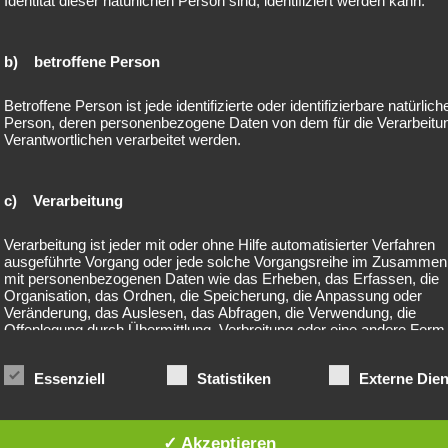
Identität dieser natürlichen Person sind, identifiziert werden kann.
machbar – hilft, körperlich anzukommen und die Gruppe sofort spüren 
b) betroffene Person
men.“
Betroffene Person ist jede identifizierte oder identifizierbare natürlich
hte Gesundheitspsychologie:
Person, deren personenbezogene Daten von dem für die Verarbeitu
Dranbleiben.
Verantwortlichen verarbeitet werden.
c) Verarbeitung
en, warum Gruppen wirken
Verarbeitung ist jeder mit oder ohne Hilfe automatisierter Verfahren
ausgeführte Vorgang oder jede solche Vorgangsreihe im Zusamme
outinen werden selbstverständlich.
mit personenbezogenen Daten wie das Erheben, das Erfassen, die
Organisation, das Ordnen, die Speicherung, die Anpassung oder
Veränderung, das Auslesen, das Abfragen, die Verwendung, die
Offenlegung durch Übermittlung, Verbreitung oder eine andere Form
 werden nicht als Scheitern bewertet, sondern als Lernprozess.
Bereitstellung, den Abgleich oder die Verknüpfung, die Einschränkun
Löschen oder die Vernichtung.
Essenziell
Statistiken
Externe Dien
tun. Und ich bin nicht allein.“
d) Einschränkung der Verarbeitung
✓ Akzeptieren