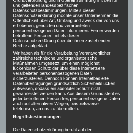
Grundverordnung und in Übereinstimmung mit den für
uns geltenden landesspezifischen
Datenschutzbestimmungen. Mittels dieser
Posted in
AKTUELLES
Datenschutzerklärung möchte unser Unternehmen die
Öffentlichkeit über Art, Umfang und Zweck der von uns
erhobenen, genutzten und verarbeiteten
personenbezogenen Daten informieren. Ferner werden
Post
betroffene Personen mittels dieser
←
Ganzheitliche
Warum viele
Datenschutzerklärung über die ihnen zustehenden
navigation
Gesundheitsbildung – bio-
Gesundheitsmaßnahmen im
Rechte aufgeklärt.
psycho-sozial gedacht 🌿🧘💚
Unternehmen wirkungslos
Wir haben als für die Verarbeitung Verantwortlicher
bleiben😕
→
zahlreiche technische und organisatorische
Maßnahmen umgesetzt, um einen möglichst
lückenlosen Schutz der über diese Internetseite
verarbeiteten personenbezogenen Daten
sicherzustellen. Dennoch können Internetbasierte
Datenübertragungen grundsätzlich Sicherheitslücken
aufweisen, sodass ein absoluter Schutz nicht
ARCHIV
gewährleistet werden kann. Aus diesem Grund steht es
jeder betroffenen Person frei, personenbezogene Daten
August 2026
auch auf alternativen Wegen, beispielsweise
telefonisch, an uns zu übermitteln.
Juli 2026
Juni 2026
Begriffsbestimmungen
Mai 2026
Die Datenschutzerklärung beruht auf den
April 2026