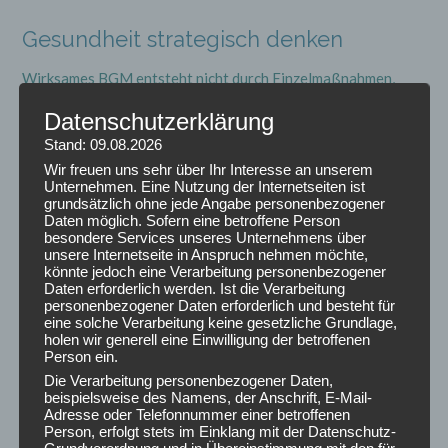
Gesundheit strategisch denken
Wirksames BGM entsteht nicht durch Einzelmaßnahmen,
sondern durch Struktur.
Datenschutzerklärung
Mit einer fundierten Bedarfsanalyse lassen sich die
relevanten Belastungsfaktoren erkennen – etwa im Bereich
Stand: 09.08.2026
Rücken, Stress oder Arbeitsorganisation – und gezielt
Wir freuen uns sehr über Ihr Interesse an unserem
Unternehmen. Eine Nutzung der Internetseiten ist
angehen.
grundsätzlich ohne jede Angabe personenbezogener
Daten möglich. Sofern eine betroffene Person
Ein gut aufgestelltes Betriebliches Gesundheitsmanagement
besondere Services unseres Unternehmens über
unsere Internetseite in Anspruch nehmen möchte,
zahlt sich nicht nur steuerlich aus, sondern sichert die
könnte jedoch eine Verarbeitung personenbezogener
Zukunftsfähigkeit von Unternehmen
: durch gesunde,
Daten erforderlich werden. Ist die Verarbeitung
motivierte und langfristig gebundene Mitarbeitende.
personenbezogener Daten erforderlich und besteht für
eine solche Verarbeitung keine gesetzliche Grundlage,
holen wir generell eine Einwilligung der betroffenen
👉 Wenn Sie wissen möchten, wie BGM in Ihrem
Person ein.
Unternehmen sinnvoll aufgebaut werden kann, nehmen Sie
Die Verarbeitung personenbezogener Daten,
Kontakt zu mir auf.
beispielsweise des Namens, der Anschrift, E-Mail-
Adresse oder Telefonnummer einer betroffenen
Person, erfolgt stets im Einklang mit der Datenschutz-
https://corporate-health.rueckenstark-hannover.de/
.