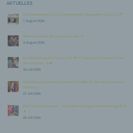
AKTUELLES
i) Empfänger
Vier Generationen. Ein Unternehmen. Eine große Chance. 📈💚
7. August 2026
Empfänger ist eine natürliche oder juristische
Person, Behörde, Einrichtung oder andere
Stelle, der personenbezogene Daten offengelegt
Wenn aus Ideen Strukturen werden 🎯
werden, unabhängig davon, ob es sich bei ihr
3. August 2026
um einen Dritten handelt oder nicht. Behörden,
die im Rahmen eines bestimmten
Untersuchungsauftrags nach dem Unionsrecht
Kreativität braucht frische Luft! 💭🌱🎈Nach dem Denken ist vor
oder dem Recht der Mitgliedstaaten
dem Machen. 🚀🍀
möglicherweise personenbezogene Daten
30. Juli 2026
erhalten, gelten jedoch nicht als Empfänger.
Viele Ideen entstehen nicht am Schreibtisch. Sie entstehen beim
Zuhören.
j) Dritter
27. Juli 2026
Dritter ist eine natürliche oder juristische Person,
Die Finals in Hannover – wenn Sport eine ganze Stadt bewegt 😍🎉
Behörde, Einrichtung oder andere Stelle außer
🤸
der betroffenen Person, dem Verantwortlichen,
dem Auftragsverarbeiter und den Personen, die
24. Juli 2026
unter der unmittelbaren Verantwortung des
Verantwortlichen oder des Auftragsverarbeiters
befugt sind, die personenbezogenen Daten zu