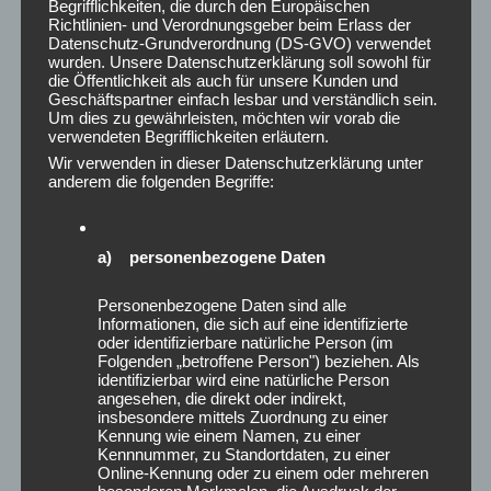
Begrifflichkeiten, die durch den Europäischen
März 2026
Richtlinien- und Verordnungsgeber beim Erlass der
Februar 2026
Datenschutz-Grundverordnung (DS-GVO) verwendet
wurden. Unsere Datenschutzerklärung soll sowohl für
Januar 2026
die Öffentlichkeit als auch für unsere Kunden und
Dezember 2025
Geschäftspartner einfach lesbar und verständlich sein.
Um dies zu gewährleisten, möchten wir vorab die
November 2025
verwendeten Begrifflichkeiten erläutern.
Oktober 2025
Wir verwenden in dieser Datenschutzerklärung unter
September 2025
anderem die folgenden Begriffe:
August 2025
Juli 2025
Juni 2025
a) personenbezogene Daten
Mai 2025
April 2025
Personenbezogene Daten sind alle
Informationen, die sich auf eine identifizierte
März 2025
oder identifizierbare natürliche Person (im
Februar 2025
Folgenden „betroffene Person") beziehen. Als
identifizierbar wird eine natürliche Person
Januar 2025
angesehen, die direkt oder indirekt,
Dezember 2024
insbesondere mittels Zuordnung zu einer
Kennung wie einem Namen, zu einer
November 2024
Kennnummer, zu Standortdaten, zu einer
Oktober 2024
Online-Kennung oder zu einem oder mehreren
September 2024
besonderen Merkmalen, die Ausdruck der