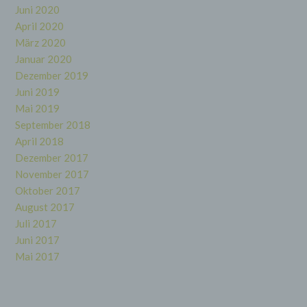
Juni 2020
wirtschaftlicher Lage, Gesundheit, persönlicher
Vorlieben, Interessen, Zuverlässigkeit,
April 2020
Verhalten, Aufenthaltsort oder Ortswechsel
März 2020
dieser natürlichen Person zu analysieren oder
vorherzusagen.
Januar 2020
Dezember 2019
Juni 2019
f) Pseudonymisierung
Mai 2019
September 2018
Pseudonymisierung ist die Verarbeitung
April 2018
personenbezogener Daten in einer Weise, auf
welche die personenbezogenen Daten ohne
Dezember 2017
Hinzuziehung zusätzlicher Informationen nicht
November 2017
mehr einer spezifischen betroffenen Person
zugeordnet werden können, sofern diese
Oktober 2017
zusätzlichen Informationen gesondert
August 2017
aufbewahrt werden und technischen und
Juli 2017
organisatorischen Maßnahmen unterliegen, die
gewährleisten, dass die personenbezogenen
Juni 2017
Daten nicht einer identifizierten oder
Mai 2017
identifizierbaren natürlichen Person zugewiesen
werden.