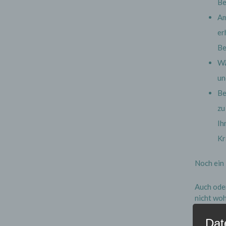
Be
Am
er
Be
Wä
un
Be
zu
Ih
Kr
Noch ein 
Auch oder
nicht woh
folgen, s
angemess
Dat