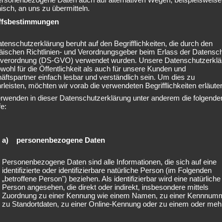
nisch, an uns zu übermitteln.
:
ffsbestimmungen
rstag, 13.08.2020, 18.30 Uhr – 20.00 Uhr
tenschutzerklärung beruht auf den Begrifflichkeiten, die durch den
äischen Richtlinien- und Verordnungsgeber beim Erlass der Datensc
verordnung (DS-GVO) verwendet wurden. Unsere Datenschutzerklä
oria Linden, Fösseweg 5, 30453 Hannover
owohl für die Öffentlichkeit als auch für unsere Kunden und
ftspartner einfach lesbar und verständlich sein. Um dies zu
leisten, möchten wir vorab die verwendeten Begrifflichkeiten erläuter
59,- € in Vorleistung, Ratenzahlung ist möglich
erwenden in dieser Datenschutzerklärung unter anderem die folgende
ist anerkannt als „Die Neue Rückenschule nach KddR-Richtlinien“ un
fe:
 den Krankenkassen prozentual übernommen oder per Gutschein
zt.
a) personenbezogene Daten
n und Anmeldung zum Kurs rufen Sie gerne an oder senden eine e-ma
Personenbezogene Daten sind alle Informationen, die sich auf eine
identifizierte oder identifizierbare natürliche Person (im Folgenden
ckenstark-hannover.de
„betroffene Person") beziehen. Als identifizierbar wird eine natürliche
Person angesehen, die direkt oder indirekt, insbesondere mittels
042-5081581
Zuordnung zu einer Kennung wie einem Namen, zu einer Kennnum
zu Standortdaten, zu einer Online-Kennung oder zu einem oder meh
AKTUELLES
Tagged
Ausdauer
,
Deutsches Sportabzeichen
,
Entspannung
,
besonderen Merkmalen, die Ausdruck der physischen, physiologisc
genetischen, psychischen, wirtschaftlichen, kulturellen oder sozialen