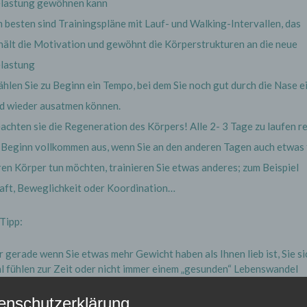
lastung gewöhnen kann
 besten sind Trainingspläne mit Lauf- und Walking-Intervallen, das
hält die Motivation und gewöhnt die Körperstrukturen an die neue
lastung
hlen Sie zu Beginn ein Tempo, bei dem Sie noch gut durch die Nase e
d wieder ausatmen können.
achten sie die Regeneration des Körpers! Alle 2- 3 Tage zu laufen re
 Beginn vollkommen aus, wenn Sie an den anderen Tagen auch etwas 
ren Körper tun möchten, trainieren Sie etwas anderes; zum Beispiel
aft, Beweglichkeit oder Koordination…
Tipp:
 gerade wenn Sie etwas mehr Gewicht haben als Ihnen lieb ist, Sie si
l fühlen zur Zeit oder nicht immer einem „gesunden“ Lebenswandel
ollten Sie mit einem Training beginnen… Körperliche Belastung durc
enes Training und Bewegung aktiviert so viele gute und gesunde
enschutzerklärung