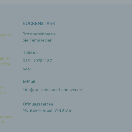
RÜCKENSTARK
Bitte vereinbaren
 werden
Sie Termine per:
gener
Telefon
wendet
uft! 💭
0151 10784137
iche
or dem
h
oder
ieben,
sel
E-Mail
 am
info@rueckenstark-hannover.de
 beim
Öffnungszeiten
Montag–Freitag: 9–18 Uhr
n
nn Sport
hen
🤸
lichen