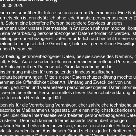
selvorgänge im Körper, die sofort nach dem Training spürbar sind 
: 06.08.2026
 mehr machen…
reuen uns sehr über Ihr Interesse an unserem Unternehmen. Eine Nu
ternetseiten ist grundsätzlich ohne jede Angabe personenbezogener 
ch. Sofern eine betroffene Person besondere Services unseres
INIEREN FÜR DAS DEUTSCHE SPORTABZEICHEN!!
nehmens über unsere Internetseite in Anspruch nehmen möchte, kön
 eine Verarbeitung personenbezogener Daten erforderlich werden. Ist
Springen, Schwimmen und Kraft-Disziplinen sind Anforderungen dabe
eitung personenbezogener Daten erforderlich und besteht für eine so
eitung keine gesetzliche Grundlage, holen wir generell eine Einwillig
Top-Motivation, noch mehr für sich zu tun! In 10 Wochen trainieren 
fenen Person ein.
b der neuen Rückenschule nach KddR-Richtlinien unsere motorischen
erarbeitung personenbezogener Daten, beispielsweise des Namens, 
enschaften, integrieren Haltung, Entspannung und Faszien-Trainin
ift, E-Mail-Adresse oder Telefonnummer einer betroffenen Person, er
 durch den Kurs viel Spaß und Unterstützung zum Erreichen unsere
 im Einklang mit der Datenschutz-Grundverordnung und in
instimmung mit den für uns geltenden landesspezifischen
schutzbestimmungen. Mittels dieser Datenschutzerklärung möchte u
nehmen die Öffentlichkeit über Art, Umfang und Zweck der von uns
t es zu den Leistungsanforderungen des Deutschen Sportabzeichens
enen, genutzten und verarbeiteten personenbezogenen Daten informi
 werden betroffene Personen mittels dieser Datenschutzerklärung üb
sb-hannover.de.w01a8ce2.kasserver.com/wp-
zustehenden Rechte aufgeklärt.
uploads/2020/03/DSA_Poster_Zielerfuellung_Erwachsene_A3_202
ben als für die Verarbeitung Verantwortlicher zahlreiche technische u
df
isatorische Maßnahmen umgesetzt, um einen möglichst lückenlosen
 der über diese Internetseite verarbeiteten personenbezogenen Dat
en wieder beim TSV Victoria-Linden, die Prüfungsabnahmen finden s
rzustellen. Dennoch können Internetbasierte Datenübertragungen
ätzlich Sicherheitslücken aufweisen, sodass ein absoluter Schutz ni
tember, Anfang Oktober in der Mehrkampfanlage, im Erika-Fisch-
leistet werden kann. Aus diesem Grund steht es jeder betroffenen 
im Sportpark Hannover, Nähe Sportleistungszentrum am Maschsee.
personenbezogene Daten auch auf alternativen Wegen, beispielsweise