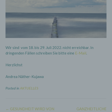
Wir sind vom 18. bis 29. Juli 2022. nicht erreichbar. In
dringenden Fällen schreiben Sie bitte eine
E-Mail
.
Herzlichst
Andrea Näther-Kujawa
Posted in
AKTUELLES
Post
←
GESUNDHEIT WIRD VON
GANZHEITLICHE