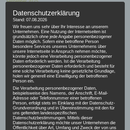
September 2025
August 2025
Datenschutzerklärung
Juli 2025
Stand: 07.08.2026
Juni 2025
Wir freuen uns sehr über Ihr Interesse an unserem
Mai 2025
Unternehmen. Eine Nutzung der Internetseiten ist
April 2025
grundsätzlich ohne jede Angabe personenbezogener
Daten möglich. Sofern eine betroffene Person
März 2025
besondere Services unseres Unternehmens über
Februar 2025
unsere Internetseite in Anspruch nehmen möchte,
könnte jedoch eine Verarbeitung personenbezogener
Januar 2025
Daten erforderlich werden. Ist die Verarbeitung
Dezember 2024
personenbezogener Daten erforderlich und besteht für
November 2024
eine solche Verarbeitung keine gesetzliche Grundlage,
holen wir generell eine Einwilligung der betroffenen
Oktober 2024
Person ein.
September 2024
Die Verarbeitung personenbezogener Daten,
August 2024
beispielsweise des Namens, der Anschrift, E-Mail-
Adresse oder Telefonnummer einer betroffenen
Juli 2024
Person, erfolgt stets im Einklang mit der Datenschutz-
Juni 2024
Grundverordnung und in Übereinstimmung mit den für
Mai 2024
uns geltenden landesspezifischen
Datenschutzbestimmungen. Mittels dieser
April 2024
Datenschutzerklärung möchte unser Unternehmen die
März 2024
Öffentlichkeit über Art, Umfang und Zweck der von uns