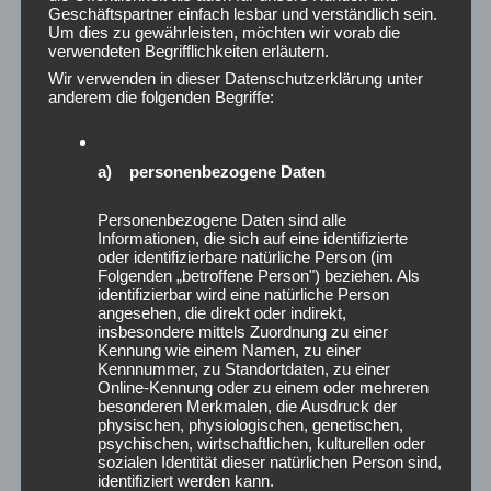
Geschäftspartner einfach lesbar und verständlich sein.
Oktober 2021
Um dies zu gewährleisten, möchten wir vorab die
September 2021
verwendeten Begrifflichkeiten erläutern.
August 2021
Wir verwenden in dieser Datenschutzerklärung unter
anderem die folgenden Begriffe:
Juli 2021
Mai 2021
April 2021
a) personenbezogene Daten
März 2021
Januar 2021
Personenbezogene Daten sind alle
Dezember 2020
Informationen, die sich auf eine identifizierte
Oktober 2020
oder identifizierbare natürliche Person (im
Folgenden „betroffene Person") beziehen. Als
September 2020
identifizierbar wird eine natürliche Person
August 2020
angesehen, die direkt oder indirekt,
insbesondere mittels Zuordnung zu einer
Juni 2020
Kennung wie einem Namen, zu einer
April 2020
Kennnummer, zu Standortdaten, zu einer
Online-Kennung oder zu einem oder mehreren
März 2020
besonderen Merkmalen, die Ausdruck der
Januar 2020
physischen, physiologischen, genetischen,
Dezember 2019
psychischen, wirtschaftlichen, kulturellen oder
sozialen Identität dieser natürlichen Person sind,
Juni 2019
identifiziert werden kann.