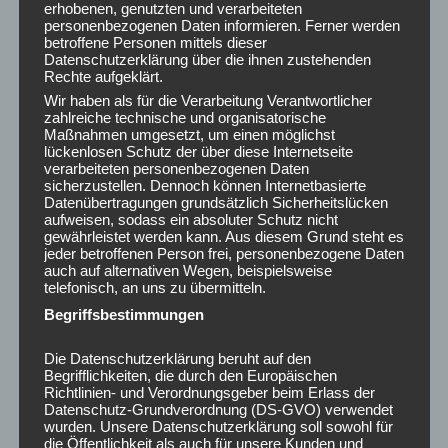
erhobenen, genutzten und verarbeiteten
Februar 2024
personenbezogenen Daten informieren. Ferner werden
Januar 2024
betroffene Personen mittels dieser
Dezember 2023
Datenschutzerklärung über die ihnen zustehenden
Rechte aufgeklärt.
November 2023
Wir haben als für die Verarbeitung Verantwortlicher
Oktober 2023
zahlreiche technische und organisatorische
August 2023
Maßnahmen umgesetzt, um einen möglichst
lückenlosen Schutz der über diese Internetseite
Juni 2023
verarbeiteten personenbezogenen Daten
Mai 2023
sicherzustellen. Dennoch können Internetbasierte
April 2023
Datenübertragungen grundsätzlich Sicherheitslücken
aufweisen, sodass ein absoluter Schutz nicht
Februar 2023
gewährleistet werden kann. Aus diesem Grund steht es
Januar 2023
jeder betroffenen Person frei, personenbezogene Daten
auch auf alternativen Wegen, beispielsweise
Dezember 2022
telefonisch, an uns zu übermitteln.
August 2022
Begriffsbestimmungen
Juli 2022
Juni 2022
Die Datenschutzerklärung beruht auf den
Mai 2022
Begrifflichkeiten, die durch den Europäischen
Richtlinien- und Verordnungsgeber beim Erlass der
März 2022
Datenschutz-Grundverordnung (DS-GVO) verwendet
Januar 2022
wurden. Unsere Datenschutzerklärung soll sowohl für
Dezember 2021
die Öffentlichkeit als auch für unsere Kunden und