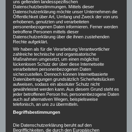
uns geltenden landesspezifischen
Posted in
AKTUELLES
Datenschutzbestimmungen. Mittels dieser
Datenschutzerklärung möchte unser Unternehmen die
Öffentlichkeit über Art, Umfang und Zweck der von uns
erhobenen, genutzten und verarbeiteten
personenbezogenen Daten informieren. Ferner werden
Post
←
Vertrauen: Die Grundlage
Einblick in eine unverzichtbare
betroffene Personen mittels dieser
navigation
für Erfolg und starke
Arbeit: Mein Besuch beim
Datenschutzerklärung über die ihnen zustehenden
Verbindungen 🤝💕
Pflegeausbildungsfonds
Rechte aufgeklärt.
Niedersachsen 💚🍀
→
Wir haben als für die Verarbeitung Verantwortlicher
zahlreiche technische und organisatorische
Maßnahmen umgesetzt, um einen möglichst
lückenlosen Schutz der über diese Internetseite
verarbeiteten personenbezogenen Daten
sicherzustellen. Dennoch können Internetbasierte
Datenübertragungen grundsätzlich Sicherheitslücken
ARCHIV
aufweisen, sodass ein absoluter Schutz nicht
gewährleistet werden kann. Aus diesem Grund steht es
August 2026
jeder betroffenen Person frei, personenbezogene Daten
auch auf alternativen Wegen, beispielsweise
Juli 2026
telefonisch, an uns zu übermitteln.
Juni 2026
Begriffsbestimmungen
Mai 2026
April 2026
Die Datenschutzerklärung beruht auf den
März 2026
Begrifflichkeiten, die durch den Europäischen