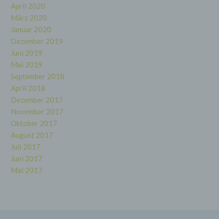
wirtschaftlicher Lage, Gesundheit, persönlicher
April 2020
Vorlieben, Interessen, Zuverlässigkeit,
März 2020
Verhalten, Aufenthaltsort oder Ortswechsel
dieser natürlichen Person zu analysieren oder
Januar 2020
vorherzusagen.
Dezember 2019
Juni 2019
Mai 2019
f) Pseudonymisierung
September 2018
Pseudonymisierung ist die Verarbeitung
April 2018
personenbezogener Daten in einer Weise, auf
Dezember 2017
welche die personenbezogenen Daten ohne
November 2017
Hinzuziehung zusätzlicher Informationen nicht
mehr einer spezifischen betroffenen Person
Oktober 2017
zugeordnet werden können, sofern diese
August 2017
zusätzlichen Informationen gesondert
aufbewahrt werden und technischen und
Juli 2017
organisatorischen Maßnahmen unterliegen, die
Juni 2017
gewährleisten, dass die personenbezogenen
Mai 2017
Daten nicht einer identifizierten oder
identifizierbaren natürlichen Person zugewiesen
werden.
g) Verantwortlicher oder für die