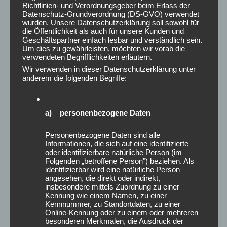
Richtlinien- und Verordnungsgeber beim Erlass der
Februar 2026
Datenschutz-Grundverordnung (DS-GVO) verwendet
Januar 2026
wurden. Unsere Datenschutzerklärung soll sowohl für
Dezember 2025
die Öffentlichkeit als auch für unsere Kunden und
Geschäftspartner einfach lesbar und verständlich sein.
November 2025
Um dies zu gewährleisten, möchten wir vorab die
Oktober 2025
verwendeten Begrifflichkeiten erläutern.
September 2025
Wir verwenden in dieser Datenschutzerklärung unter
anderem die folgenden Begriffe:
August 2025
Juli 2025
Juni 2025
a) personenbezogene Daten
Mai 2025
April 2025
Personenbezogene Daten sind alle
März 2025
Informationen, die sich auf eine identifizierte
Februar 2025
oder identifizierbare natürliche Person (im
Folgenden „betroffene Person") beziehen. Als
Januar 2025
identifizierbar wird eine natürliche Person
Dezember 2024
angesehen, die direkt oder indirekt,
insbesondere mittels Zuordnung zu einer
November 2024
Kennung wie einem Namen, zu einer
Oktober 2024
Kennnummer, zu Standortdaten, zu einer
Online-Kennung oder zu einem oder mehreren
September 2024
besonderen Merkmalen, die Ausdruck der
August 2024