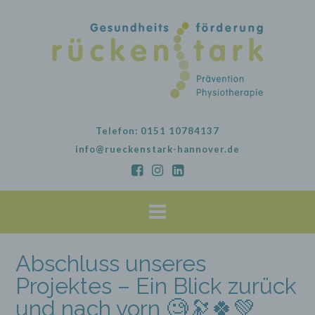
Skip
to
content
Telefon: 0151 10784137
info@rueckenstark-hannover.de
Abschluss unseres
Projektes – Ein Blick zurück
und nach vorn 🧐🔭🍀💚