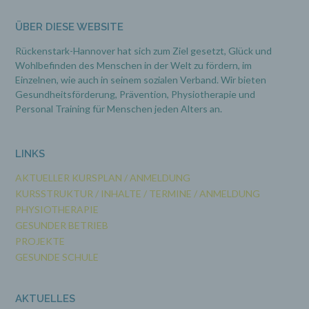
Verarbeitung Verantwortlicher
ÜBER DIESE WEBSITE
Verantwortlicher oder für die Verarbeitung
Verantwortlicher ist die natürliche oder
Rückenstark-Hannover hat sich zum Ziel gesetzt, Glück und
juristische Person, Behörde, Einrichtung oder
Wohlbefinden des Menschen in der Welt zu fördern, im
andere Stelle, die allein oder gemeinsam mit
Einzelnen, wie auch in seinem sozialen Verband. Wir bieten
anderen über die Zwecke und Mittel der
Gesundheitsförderung, Prävention,
Physiotherapie und
Verarbeitung von personenbezogenen Daten
Personal Training für Menschen jeden Alters an.
entscheidet. Sind die Zwecke und Mittel dieser
Verarbeitung durch das Unionsrecht oder das
Recht der Mitgliedstaaten vorgegeben, so kann
der Verantwortliche beziehungsweise können
LINKS
die bestimmten Kriterien seiner Benennung
nach dem Unionsrecht oder dem Recht der
AKTUELLER KURSPLAN / ANMELDUNG
Mitgliedstaaten vorgesehen werden.
KURSSTRUKTUR / INHALTE / TERMINE / ANMELDUNG
PHYSIOTHERAPIE
h) Auftragsverarbeiter
GESUNDER BETRIEB
PROJEKTE
Auftragsverarbeiter ist eine natürliche oder
GESUNDE SCHULE
juristische Person, Behörde, Einrichtung oder
andere Stelle, die personenbezogene Daten im
Auftrag des Verantwortlichen verarbeitet.
AKTUELLES