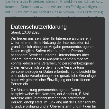
das Feiern des Projekterfolges im Projekt-Team nicht zu kurz
kommen! Gemeinsam wollen wir unseren Erfolg würdigen und
mit Zuversicht in die nächste Phase blicken – die Fortführung
und Weiterentwicklung unserer Gesundheitssport-Abteilung.
Datenschutzerklärung
Wir danken allen Beteiligten und Unterstützern für ihren
Stand: 10.08.2026
Beitrag zu diesem großartigen Erfolg. Die Zukunft sieht
Wir freuen uns sehr über Ihr Interesse an unserem
vielversprechend aus – für unseren Verein und unseren
Unternehmen. Eine Nutzung der Internetseiten ist
Stadtteil!
grundsätzlich ohne jede Angabe personenbezogener
Daten möglich. Sofern eine betroffene Person
besondere Services unseres Unternehmens über
Bleibt gespannt auf weitere Neuigkeiten!
unsere Internetseite in Anspruch nehmen möchte,
könnte jedoch eine Verarbeitung personenbezogener
Daten erforderlich werden. Ist die Verarbeitung
TSV Victoria Linden – Gemeinsam für Gesundheit und
personenbezogener Daten erforderlich und besteht für
Gemeinschaft
eine solche Verarbeitung keine gesetzliche Grundlage,
holen wir generell eine Einwilligung der betroffenen
Person ein.
#Projektabschluss #Gesundheitssport #TSVVictoriaLinden
Die Verarbeitung personenbezogener Daten,
#GemeinsamStark #Vereinsleben #Netzwerken
beispielsweise des Namens, der Anschrift, E-Mail-
#StadtteilEngagement #SportFürAlle #ZukunftGestalten
Adresse oder Telefonnummer einer betroffenen
#Dankbarkeit #Gemeinschaft #GesundheitImFokus
Person, erfolgt stets im Einklang mit der Datenschutz-
Grundverordnung und in Übereinstimmung mit den für