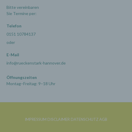
verarbeiten.
Bitte vereinbaren
Sie Termine per:
k) Einwilligung
Telefon
Einwilligung ist jede von der betroffenen Person
0151 10784137
freiwillig für den bestimmten Fall in informierter
Weise und unmissverständlich abgegebene
oder
Willensbekundung in Form einer Erklärung oder
einer sonstigen eindeutigen bestätigenden
E-Mail
Handlung, mit der die betroffene Person zu
verstehen gibt, dass sie mit der Verarbeitung der
info@rueckenstark-hannover.de
sie betreffenden personenbezogenen Daten
einverstanden ist.
Öffnungszeiten
Montag–Freitag: 9–18 Uhr
Name und Anschrift des für die Verarbeitung
Verantwortlichen
Verantwortlicher im Sinne der Datenschutz-
Grundverordnung, sonstiger in den Mitgliedstaaten der
IMPRESSUM
DISCLAIMER
DATENSCHUTZ
AGB
Europäischen Union geltenden Datenschutzgesetze
und anderer Bestimmungen mit