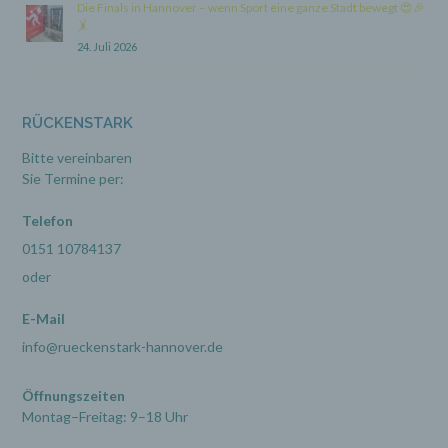
Die Finals in Hannover – wenn Sport eine ganze Stadt bewegt 😍🎉
🤸
24. Juli 2026
h) Auftragsverarbeiter
Auftragsverarbeiter ist eine natürliche oder
juristische Person, Behörde, Einrichtung oder
RÜCKENSTARK
andere Stelle, die personenbezogene Daten im
Auftrag des Verantwortlichen verarbeitet.
Bitte vereinbaren
Sie Termine per:
i) Empfänger
Telefon
0151 10784137
Empfänger ist eine natürliche oder juristische
Person, Behörde, Einrichtung oder andere
oder
Stelle, der personenbezogene Daten offengelegt
werden, unabhängig davon, ob es sich bei ihr
E-Mail
um einen Dritten handelt oder nicht. Behörden,
die im Rahmen eines bestimmten
info@rueckenstark-hannover.de
Untersuchungsauftrags nach dem Unionsrecht
oder dem Recht der Mitgliedstaaten
möglicherweise personenbezogene Daten
Öffnungszeiten
erhalten, gelten jedoch nicht als Empfänger.
Montag–Freitag: 9–18 Uhr