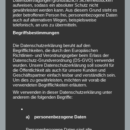
Januar 2025
Datenübertragungen grundsätzlich Sicherheitslücken
aufweisen, sodass ein absoluter Schutz nicht
Dezember 2024
gewährleistet werden kann. Aus diesem Grund steht es
November 2024
jeder betroffenen Person frei, personenbezogene Daten
auch auf alternativen Wegen, beispielsweise
Oktober 2024
telefonisch, an uns zu übermitteln.
September 2024
Begriffsbestimmungen
August 2024
Juli 2024
Die Datenschutzerklärung beruht auf den
Juni 2024
Begrifflichkeiten, die durch den Europäischen
Richtlinien- und Verordnungsgeber beim Erlass der
Mai 2024
Datenschutz-Grundverordnung (DS-GVO) verwendet
April 2024
wurden. Unsere Datenschutzerklärung soll sowohl für
März 2024
die Öffentlichkeit als auch für unsere Kunden und
Geschäftspartner einfach lesbar und verständlich sein.
Februar 2024
Um dies zu gewährleisten, möchten wir vorab die
Januar 2024
verwendeten Begrifflichkeiten erläutern.
Dezember 2023
Wir verwenden in dieser Datenschutzerklärung unter
anderem die folgenden Begriffe:
November 2023
Oktober 2023
August 2023
a) personenbezogene Daten
Juni 2023
Mai 2023
Personenbezogene Daten sind alle