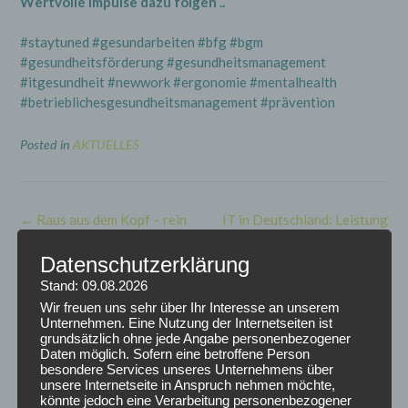
Wertvolle Impulse dazu folgen ..
#staytuned #gesundarbeiten #bfg #bgm
#gesundheitsförderung #gesundheitsmanagement
#itgesundheit #newwork #ergonomie #mentalhealth
#betrieblichesgesundheitsmanagement #prävention
Posted in
AKTUELLES
Post
←
Raus aus dem Kopf – rein
IT in Deutschland: Leistung
navigation
ins Wochenende 🌤️🌱😊
hoch, Gesundheit niedrig? 💻
💚
→
Datenschutzerklärung
Stand: 09.08.2026
Wir freuen uns sehr über Ihr Interesse an unserem
Unternehmen. Eine Nutzung der Internetseiten ist
grundsätzlich ohne jede Angabe personenbezogener
Daten möglich. Sofern eine betroffene Person
ARCHIV
besondere Services unseres Unternehmens über
unsere Internetseite in Anspruch nehmen möchte,
könnte jedoch eine Verarbeitung personenbezogener
August 2026