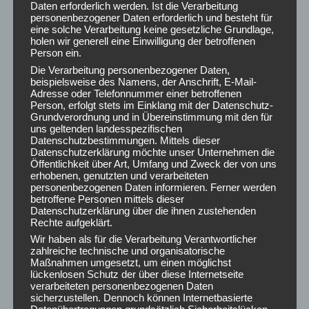
Daten erforderlich werden. Ist die Verarbeitung
Juli 2026
personenbezogener Daten erforderlich und besteht für
Juni 2026
eine solche Verarbeitung keine gesetzliche Grundlage,
holen wir generell eine Einwilligung der betroffenen
Mai 2026
Person ein.
April 2026
Die Verarbeitung personenbezogener Daten,
März 2026
beispielsweise des Namens, der Anschrift, E-Mail-
Adresse oder Telefonnummer einer betroffenen
Februar 2026
Person, erfolgt stets im Einklang mit der Datenschutz-
Januar 2026
Grundverordnung und in Übereinstimmung mit den für
Dezember 2025
uns geltenden landesspezifischen
Datenschutzbestimmungen. Mittels dieser
November 2025
Datenschutzerklärung möchte unser Unternehmen die
Oktober 2025
Öffentlichkeit über Art, Umfang und Zweck der von uns
erhobenen, genutzten und verarbeiteten
September 2025
personenbezogenen Daten informieren. Ferner werden
August 2025
betroffene Personen mittels dieser
Juli 2025
Datenschutzerklärung über die ihnen zustehenden
Rechte aufgeklärt.
Juni 2025
Wir haben als für die Verarbeitung Verantwortlicher
Mai 2025
zahlreiche technische und organisatorische
April 2025
Maßnahmen umgesetzt, um einen möglichst
lückenlosen Schutz der über diese Internetseite
März 2025
verarbeiteten personenbezogenen Daten
Februar 2025
sicherzustellen. Dennoch können Internetbasierte