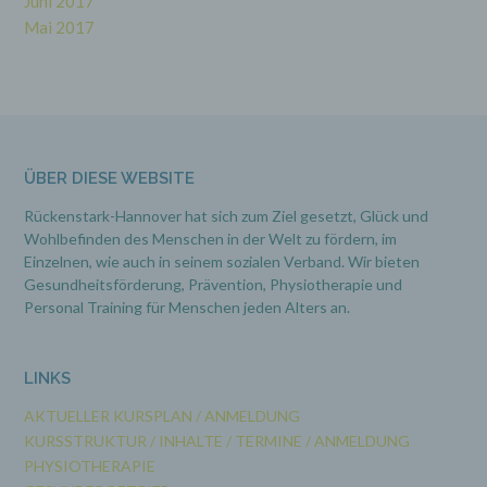
Juni 2017
e) Profiling
Mai 2017
Profiling ist jede Art der automatisierten
Verarbeitung personenbezogener Daten, die
darin besteht, dass diese personenbezogenen
Daten verwendet werden, um bestimmte
persönliche Aspekte, die sich auf eine natürliche
Person beziehen, zu bewerten, insbesondere,
ÜBER DIESE WEBSITE
um Aspekte bezüglich Arbeitsleistung,
wirtschaftlicher Lage, Gesundheit, persönlicher
Rückenstark-Hannover hat sich zum Ziel gesetzt, Glück und
Vorlieben, Interessen, Zuverlässigkeit,
Wohlbefinden des Menschen in der Welt zu fördern, im
Verhalten, Aufenthaltsort oder Ortswechsel
dieser natürlichen Person zu analysieren oder
Einzelnen, wie auch in seinem sozialen Verband. Wir bieten
vorherzusagen.
Gesundheitsförderung, Prävention,
Physiotherapie und
Personal Training für Menschen jeden Alters an.
f) Pseudonymisierung
LINKS
Pseudonymisierung ist die Verarbeitung
personenbezogener Daten in einer Weise, auf
AKTUELLER KURSPLAN / ANMELDUNG
welche die personenbezogenen Daten ohne
KURSSTRUKTUR / INHALTE / TERMINE / ANMELDUNG
Hinzuziehung zusätzlicher Informationen nicht
mehr einer spezifischen betroffenen Person
PHYSIOTHERAPIE
zugeordnet werden können, sofern diese