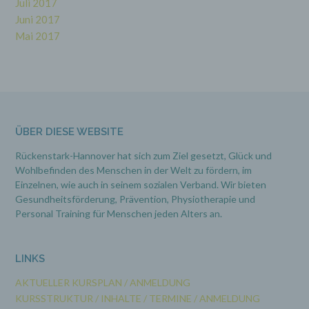
Juli 2017
Person, Behörde, Einrichtung oder andere
Juni 2017
Stelle, der personenbezogene Daten offengelegt
werden, unabhängig davon, ob es sich bei ihr
Mai 2017
um einen Dritten handelt oder nicht. Behörden,
die im Rahmen eines bestimmten
Untersuchungsauftrags nach dem Unionsrecht
oder dem Recht der Mitgliedstaaten
möglicherweise personenbezogene Daten
erhalten, gelten jedoch nicht als Empfänger.
ÜBER DIESE WEBSITE
j) Dritter
Rückenstark-Hannover hat sich zum Ziel gesetzt, Glück und
Wohlbefinden des Menschen in der Welt zu fördern, im
Dritter ist eine natürliche oder juristische Person,
Einzelnen, wie auch in seinem sozialen Verband. Wir bieten
Behörde, Einrichtung oder andere Stelle außer
der betroffenen Person, dem Verantwortlichen,
Gesundheitsförderung, Prävention,
Physiotherapie und
dem Auftragsverarbeiter und den Personen, die
Personal Training für Menschen jeden Alters an.
unter der unmittelbaren Verantwortung des
Verantwortlichen oder des Auftragsverarbeiters
befugt sind, die personenbezogenen Daten zu
verarbeiten.
LINKS
AKTUELLER KURSPLAN / ANMELDUNG
k) Einwilligung
KURSSTRUKTUR / INHALTE / TERMINE / ANMELDUNG