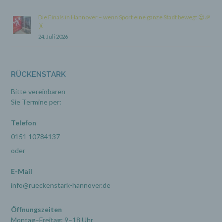
Sauernbrink 16
31848 Bad Münder
Die Finals in Hannover – wenn Sport eine ganze Stadt bewegt 😍🎉
Deutschland
🤸
24. Juli 2026
050425081581
E-Mail: info@rueckenstark-hannover.de
Cookies / SessionStorage / LocalStorage
RÜCKENSTARK
Die Internetseiten verwenden teilweise so genannte
Bitte vereinbaren
Cookies, LocalStorage und SessionStorage. Dies dient
dazu, unser Angebot nutzerfreundlicher, effektiver und
Sie Termine per:
sicherer zu machen. Local Storage und
SessionStorage ist eine Technologie, mit welcher ihr
Telefon
Browser Daten auf Ihrem Computer oder mobilen
Gerät abspeichert. Cookies sind Textdateien, welche
0151 10784137
über einen Internetbrowser auf einem Computersystem
oder
abgelegt und gespeichert werden. Sie können die
Verwendung von Cookies, LocalStorage und
SessionStorage durch entsprechende Einstellung in
E-Mail
Ihrem Browser verhindern.
info@rueckenstark-hannover.de
Zahlreiche Internetseiten und Server verwenden
Cookies. Viele Cookies enthalten eine sogenannte
Cookie-ID. Eine Cookie-ID ist eine eindeutige Kennung
Öffnungszeiten
des Cookies. Sie besteht aus einer Zeichenfolge, durch
Montag–Freitag: 9–18 Uhr