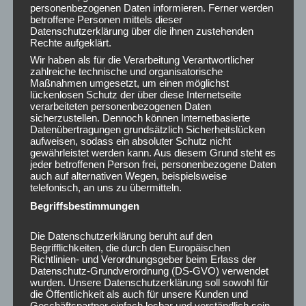
personenbezogenen Daten informieren. Ferner werden
Teilnehmende entwickeln Schritt für Schritt die Fähigkeit,
ihr
betroffene Personen mittels dieser
Nervensystem aktiv zu beeinflussen
und Belastungen
Datenschutzerklärung über die ihnen zustehenden
souveräner zu begegnen.
Rechte aufgeklärt.
Wir haben als für die Verarbeitung Verantwortlicher
👉
Mehr Informationen zu meinem PMR-Angebot – privat
zahlreiche technische und organisatorische
Maßnahmen umgesetzt, um einen möglichst
oder als Baustein der Betrieblichen
lückenlosen Schutz der über diese Internetseite
Gesundheitsförderung – finden Sie hier:
verarbeiteten personenbezogenen Daten
https://corporate-health.rueckenstark-hannover.de/
sicherzustellen. Dennoch können Internetbasierte
Datenübertragungen grundsätzlich Sicherheitslücken
aufweisen, sodass ein absoluter Schutz nicht
gewährleistet werden kann. Aus diesem Grund steht es
jeder betroffenen Person frei, personenbezogene Daten
auch auf alternativen Wegen, beispielsweise
telefonisch, an uns zu übermitteln.
Begriffsbestimmungen
Die Datenschutzerklärung beruht auf den
Begrifflichkeiten, die durch den Europäischen
Richtlinien- und Verordnungsgeber beim Erlass der
Datenschutz-Grundverordnung (DS-GVO) verwendet
wurden. Unsere Datenschutzerklärung soll sowohl für
die Öffentlichkeit als auch für unsere Kunden und
Geschäftspartner einfach lesbar und verständlich sein.