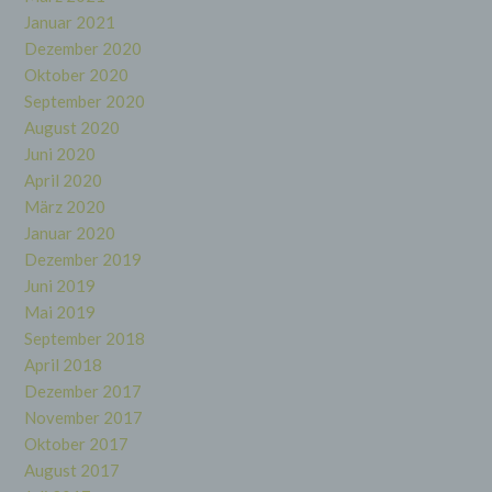
juristische Person, Behörde, Einrichtung oder
Januar 2021
andere Stelle, die allein oder gemeinsam mit
Dezember 2020
anderen über die Zwecke und Mittel der
Verarbeitung von personenbezogenen Daten
Oktober 2020
entscheidet. Sind die Zwecke und Mittel dieser
September 2020
Verarbeitung durch das Unionsrecht oder das
Recht der Mitgliedstaaten vorgegeben, so kann
August 2020
der Verantwortliche beziehungsweise können
Juni 2020
die bestimmten Kriterien seiner Benennung
April 2020
nach dem Unionsrecht oder dem Recht der
Mitgliedstaaten vorgesehen werden.
März 2020
Januar 2020
Dezember 2019
h) Auftragsverarbeiter
Juni 2019
Mai 2019
Auftragsverarbeiter ist eine natürliche oder
juristische Person, Behörde, Einrichtung oder
September 2018
andere Stelle, die personenbezogene Daten im
April 2018
Auftrag des Verantwortlichen verarbeitet.
Dezember 2017
November 2017
i) Empfänger
Oktober 2017
August 2017
Empfänger ist eine natürliche oder juristische