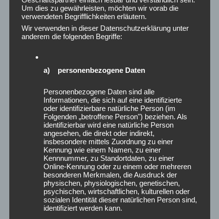
Um dies zu gewährleisten, möchten wir vorab die
verwendeten Begrifflichkeiten erläutern.
Wir verwenden in dieser Datenschutzerklärung unter
anderem die folgenden Begriffe:
a) personenbezogene Daten
Posted in
AKTUELLES
Personenbezogene Daten sind alle
Informationen, die sich auf eine identifizierte
oder identifizierbare natürliche Person (im
Folgenden „betroffene Person") beziehen. Als
identifizierbar wird eine natürliche Person
Post
←
Autogenes Training –
Neue Rückenschule nach KddR
angesehen, die direkt oder indirekt,
navigation
insbesondere mittels Zuordnung zu einer
mentales Training für Fokus,
– Rückengesundheit
Kennung wie einem Namen, zu einer
Ruhe und Selbstregulation 🧘
biopsychosozial gedacht 🎯
→
Kennnummer, zu Standortdaten, zu einer
Online-Kennung oder zu einem oder mehreren
besonderen Merkmalen, die Ausdruck der
physischen, physiologischen, genetischen,
psychischen, wirtschaftlichen, kulturellen oder
sozialen Identität dieser natürlichen Person sind,
identifiziert werden kann.
ARCHIV