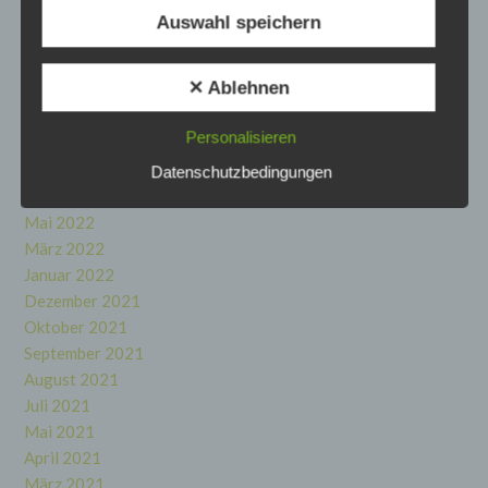
Mai 2023
Auswahl speichern
April 2023
f) Pseudonymisierung
Februar 2023
✕ Ablehnen
Januar 2023
Pseudonymisierung ist die Verarbeitung
Dezember 2022
personenbezogener Daten in einer Weise, auf
Personalisieren
August 2022
welche die personenbezogenen Daten ohne
Hinzuziehung zusätzlicher Informationen nicht
Juli 2022
Datenschutzbedingungen
mehr einer spezifischen betroffenen Person
Juni 2022
zugeordnet werden können, sofern diese
zusätzlichen Informationen gesondert
Mai 2022
aufbewahrt werden und technischen und
März 2022
organisatorischen Maßnahmen unterliegen, die
Januar 2022
gewährleisten, dass die personenbezogenen
Daten nicht einer identifizierten oder
Dezember 2021
identifizierbaren natürlichen Person zugewiesen
Oktober 2021
werden.
September 2021
August 2021
g) Verantwortlicher oder für die
Juli 2021
Verarbeitung Verantwortlicher
Mai 2021
April 2021
Verantwortlicher oder für die Verarbeitung
Verantwortlicher ist die natürliche oder
März 2021