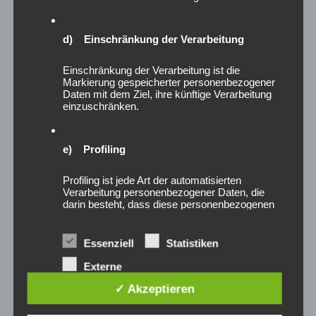
Februar 2025
Januar 2025
Dezember 2024
d) Einschränkung der Verarbeitung
November 2024
Einschränkung der Verarbeitung ist die
Oktober 2024
Markierung gespeicherter personenbezogener
September 2024
Daten mit dem Ziel, ihre künftige Verarbeitung
August 2024
einzuschränken.
Juli 2024
Juni 2024
e) Profiling
Mai 2024
April 2024
Profiling ist jede Art der automatisierten
März 2024
Verarbeitung personenbezogener Daten, die
darin besteht, dass diese personenbezogenen
Februar 2024
Daten verwendet werden, um bestimmte
Januar 2024
persönliche Aspekte, die sich auf eine natürliche
Dezember 2023
Person beziehen, zu bewerten, insbesondere,
Essenziell
Statistiken
um Aspekte bezüglich Arbeitsleistung,
November 2023
wirtschaftlicher Lage, Gesundheit, persönlicher
Externe
Oktober 2023
Vorlieben, Interessen, Zuverlässigkeit,
Dienste
Verhalten, Aufenthaltsort oder Ortswechsel
✓ Akzeptieren
August 2023
dieser natürlichen Person zu analysieren oder
Juni 2023
vorherzusagen.