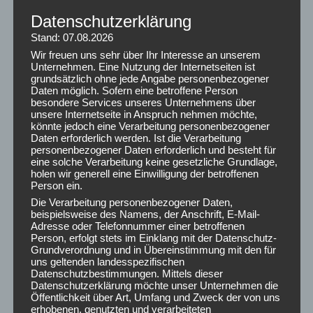
PMR eignet sich besonders:
Datenschutzerklärung
Stand: 07.08.2026
bei hoher mentaler Belastung
Wir freuen uns sehr über Ihr Interesse an unserem
Unternehmen. Eine Nutzung der Internetseiten ist
in Phasen von Veränderung und Leistungsdruck
grundsätzlich ohne jede Angabe personenbezogener
zur Prävention stressbedingter Beschwerden
Daten möglich. Sofern eine betroffene Person
besondere Services unseres Unternehmens über
als Ergänzung zu bewegungsorientierten BGF-
unsere Internetseite in Anspruch nehmen möchte,
könnte jedoch eine Verarbeitung personenbezogener
Maßnahmen
Daten erforderlich werden. Ist die Verarbeitung
personenbezogener Daten erforderlich und besteht für
eine solche Verarbeitung keine gesetzliche Grundlage,
Der Fokus liegt dabei nicht auf kurzfristiger Entspannung,
holen wir generell eine Einwilligung der betroffenen
sondern auf dem
Aufbau von
Person ein.
Selbstregulationskompetenz
, die im Arbeitsalltag wirksam
Die Verarbeitung personenbezogener Daten,
bleibt.
beispielsweise des Namens, der Anschrift, E-Mail-
Adresse oder Telefonnummer einer betroffenen
Person, erfolgt stets im Einklang mit der Datenschutz-
Kurskonzept: praxisnah, strukturiert, nachhaltig
Grundverordnung und in Übereinstimmung mit den für
uns geltenden landesspezifischen
Datenschutzbestimmungen. Mittels dieser
In meinen PMR-Kursen vermittle ich Progressive
Datenschutzerklärung möchte unser Unternehmen die
Muskelentspannung als
praktisches Lernwerkzeug
–
Öffentlichkeit über Art, Umfang und Zweck der von uns
verständlich, alltagsnah und direkt übertragbar.
erhobenen, genutzten und verarbeiteten