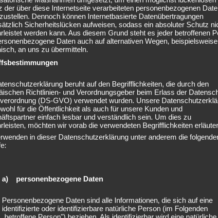
 der über diese Internetseite verarbeiteten personenbezogenen Dat
rzustellen. Dennoch können Internetbasierte Datenübertragungen
ätzlich Sicherheitslücken aufweisen, sodass ein absoluter Schutz ni
leistet werden kann. Aus diesem Grund steht es jeder betroffenen 
mit meinem Beruf als Physiotherapeutin und Gesundheitsmanagerin
personenbezogene Daten auch auf alternativen Wegen, beispielsweise
nisch, an uns zu übermitteln.
ffsbestimmungen
u.
tenschutzerklärung beruht auf den Begrifflichkeiten, die durch den
äischen Richtlinien- und Verordnungsgeber beim Erlass der Datensc
steht aus weit mehr als dem
verordnung (DS-GVO) verwendet wurden. Unsere Datenschutzerklä
owohl für die Öffentlichkeit als auch für unsere Kunden und
ftspartner einfach lesbar und verständlich sein. Um dies zu
leisten, möchten wir vorab die verwendeten Begrifflichkeiten erläuter
Unternehmern vor allem das eigentliche Angebot:
erwenden in dieser Datenschutzerklärung unter anderem die folgende
fe:
a) personenbezogene Daten
Personenbezogene Daten sind alle Informationen, die sich auf eine
identifizierte oder identifizierbare natürliche Person (im Folgenden
„betroffene Person") beziehen. Als identifizierbar wird eine natürliche