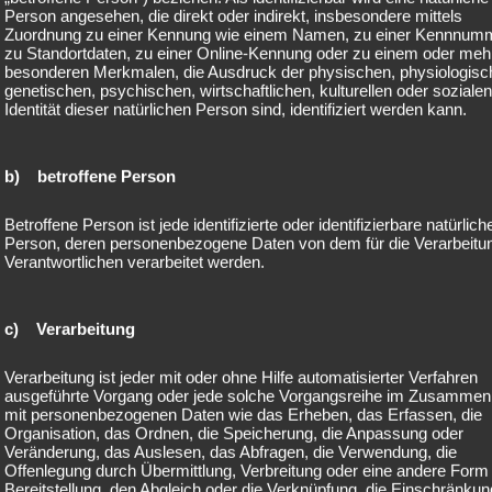
Person angesehen, die direkt oder indirekt, insbesondere mittels
Zuordnung zu einer Kennung wie einem Namen, zu einer Kennnum
zu Standortdaten, zu einer Online-Kennung oder zu einem oder meh
gaben, die im Hintergrund erledigt werden müssen:
besonderen Merkmalen, die Ausdruck der physischen, physiologisc
genetischen, psychischen, wirtschaftlichen, kulturellen oder sozialen
Identität dieser natürlichen Person sind, identifiziert werden kann.
b) betroffene Person
en
Betroffene Person ist jede identifizierte oder identifizierbare natürlich
Person, deren personenbezogene Daten von dem für die Verarbeitu
Verantwortlichen verarbeitet werden.
c) Verarbeitung
vollen Unternehmertum.
Verarbeitung ist jeder mit oder ohne Hilfe automatisierter Verfahren
ausgeführte Vorgang oder jede solche Vorgangsreihe im Zusamme
mit personenbezogenen Daten wie das Erheben, das Erfassen, die
nternehmenssteuerung
Organisation, das Ordnen, die Speicherung, die Anpassung oder
Veränderung, das Auslesen, das Abfragen, die Verwendung, die
Offenlegung durch Übermittlung, Verbreitung oder eine andere Form
hin, dass Buchführung weit mehr ist als eine gesetzliche Verpflicht
Bereitstellung, den Abgleich oder die Verknüpfung, die Einschränkun