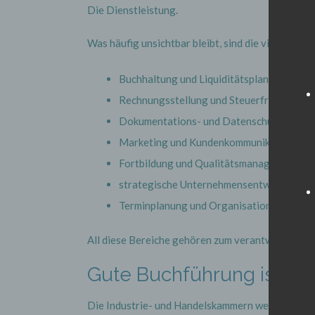
Die Dienstleistung.
Was häufig unsichtbar bleibt, sind die vielen Auf
Buchhaltung und Liquiditätsplanung
Rechnungsstellung und Steuerfristen
Dokumentations- und Datenschutzpflicht
Marketing und Kundenkommunikation
Fortbildung und Qualitätsmanagement
strategische Unternehmensentwicklung
Terminplanung und Organisation
All diese Bereiche gehören zum verantwortungs
Gute Buchführung ist U
Die Industrie- und Handelskammern weisen darauf 