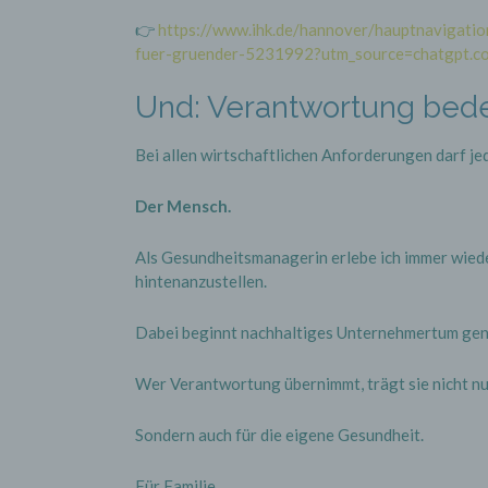
👉
https://www.ihk.de/hannover/hauptnavigati
fuer-gruender-5231992?utm_source=chatgpt.c
Und: Verantwortung bede
Bei allen wirtschaftlichen Anforderungen darf je
Der Mensch.
Als Gesundheitsmanagerin erlebe ich immer wieder
hintenanzustellen.
Dabei beginnt nachhaltiges Unternehmertum gen
Wer Verantwortung übernimmt, trägt sie nicht nu
Sondern auch für die eigene Gesundheit.
Für Familie.