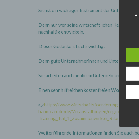
Sie ist ein wichtiges Instrument der Unternehme
Denn nur wer seine wirtschaftlichen Kennzahlen 
nachhaltig entwickeln.
Dieser Gedanke ist sehr wichtig.
Denn gute Unternehmerinnen und Unternehmer ar
Sie arbeiten auch
an
ihrem Unternehmen.
Einen sehr hilfreichen kostenfreien
Workshop de
👉
https://www.wirtschaftsfoerderung-
hannover.de/de/Veranstaltungen/region_hann
Training_Teil_1_Zusammenwirken_Bilanz_und_Gu
Weiterführende Informationen finden Sie auch be