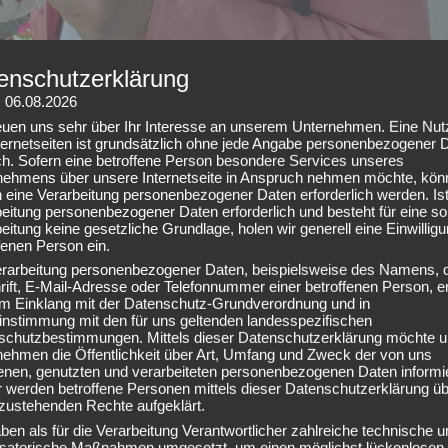
enschutzerklärung
: 06.08.2026
reuen uns sehr über Ihr Interesse an unserem Unternehmen. Eine Nu
ternetseiten ist grundsätzlich ohne jede Angabe personenbezogener 
er arbeiten.
ch. Sofern eine betroffene Person besondere Services unseres
nehmens über unsere Internetseite in Anspruch nehmen möchte, kön
 eine Verarbeitung personenbezogener Daten erforderlich werden. Ist
eitung personenbezogener Daten erforderlich und besteht für eine so
eitung keine gesetzliche Grundlage, holen wir generell eine Einwillig
fenen Person ein.
l Zahlen tatsächlich beruhigen. 🧘‍♀️🙏
erarbeitung personenbezogener Daten, beispielsweise des Namens, 
ift, E-Mail-Adresse oder Telefonnummer einer betroffenen Person, er
s habe ich mit meiner Finanzbuchhaltung verbracht.
 im Einklang mit der Datenschutz-Grundverordnung und in
instimmung mit den für uns geltenden landesspezifischen
schutzbestimmungen. Mittels dieser Datenschutzerklärung möchte u
nehmen die Öffentlichkeit über Art, Umfang und Zweck der von uns
enen, genutzten und verarbeiteten personenbezogenen Daten informi
 werden betroffene Personen mittels dieser Datenschutzerklärung üb
zustehenden Rechte aufgeklärt.
ben als für die Verarbeitung Verantwortlicher zahlreiche technische u
isatorische Maßnahmen umgesetzt, um einen möglichst lückenlosen