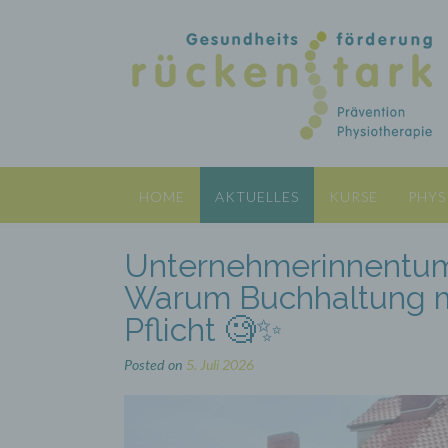
Skip
to
content
HOME
AKTUELLES
KURSE
PHYS
Unternehmerinnentum
Warum Buchhaltung meh
Pflicht 🧐✨
Posted on
5. Juli 2026