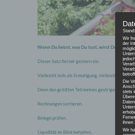
Dat
Stand
Wir f
der In
Wenn Du liebst, was Du tust, wirst Du nie wied
mögli
Unter
jedoch
Dieser Satz fiel mir gestern ein.
Verarb
Verarb
betrof
Vielleicht teils als Ermutigung, vielleicht auch wei
Die V
Anschr
Denn den größten Teil meines gestrigen Samstag
stets
Übere
Daten
Rechnungen sortieren.
Unter
erhob
Ferner
Belege prüfen.
ihnen 
Wir ha
Liquidität im Blick behalten.
organ