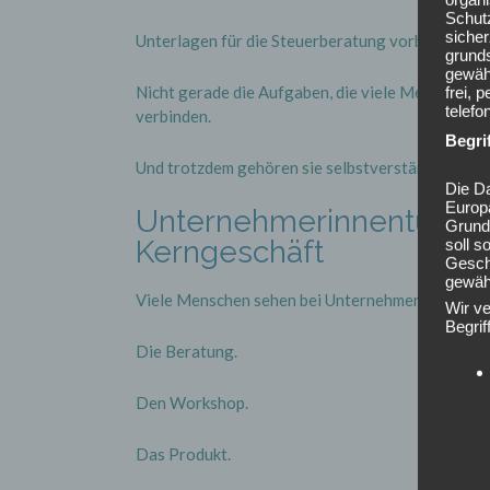
Schutz
siche
Unterlagen für die Steuerberatung vorbereiten.
grunds
gewähr
Nicht gerade die Aufgaben, die viele Menschen 
frei, 
telefo
verbinden.
Begri
Und trotzdem gehören sie selbstverständlich daz
Die Da
Europ
Unternehmerinnentum be
Grund
Kerngeschäft
soll s
Geschä
gewähr
Viele Menschen sehen bei Unternehmerinnen und 
Wir v
Begrif
Die Beratung.
Den Workshop.
Das Produkt.